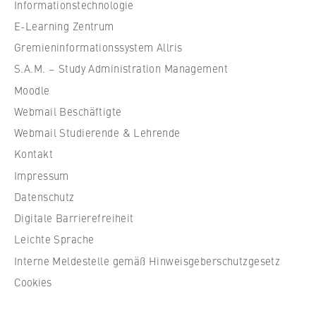
VISITOR_INFO1_LIVE, YSC, yt-remote-
Informationstechnologie
l
connected-devices
e
E-Learning Zentrum
f
Gremieninformationssystem Allris
Anbieter:
ü
Google Ireland Limited
S.A.M. – Study Administration Management
r
Moodle
Zweck:
W
Erlaubt das Anzeigen und Abspielen von
Webmail Beschäftigte
i
eingebetteten YouTube-Videos, wobei Daten
r
Webmail Studierende & Lehrende
an Google übertragen und Cookies gesetzt
t
Kontakt
werden.
s
Impressum
c
Cookie Laufzeit:
Datenschutz
h
bis zu 2 Jahre
Digitale Barrierefreiheit
a
f
Leichte Sprache
t
Interne Meldestelle gemäß Hinweisgeberschutzgesetz
STATISTIK
u
Cookies
n
Matomo
d