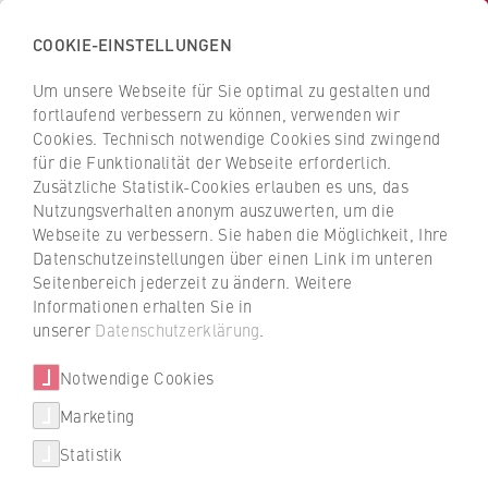
COOKIE-EINSTELLUNGEN
H
o
Um unsere Webseite für Sie optimal zu gestalten und
c
Z
Z
fortlaufend verbessern zu können, verwenden wir
h
u
u
Cookies. Technisch notwendige Cookies sind zwingend
s
für die Funktionalität der Webseite erforderlich.
Karen Anders
r
r
c
Zusätzliche Statistik-Cookies erlauben es uns, das
ü
ü
Nutzungsverhalten anonym auszuwerten, um die
h
c
c
Webseite zu verbessern. Sie haben die Möglichkeit, Ihre
u
k
k
FB 1 Wirtschaftswissenschaften
Datenschutzeinstellungen über einen Link im unteren
l
z
z
Seitenbereich jederzeit zu ändern. Weitere
e
u
u
Studienbüro 1
Informationen erhalten Sie in
f
r
r
unserer
Datenschutzerklärung
.
ü
S
S
r
Notwendige Cookies
t
t
W
a
a
Marketing
i
r
r
Statistik
r
t
t
+49 30 30877-1242
t