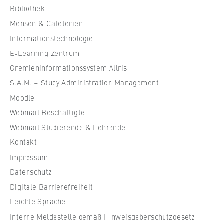
VISITOR_INFO1_LIVE, YSC, yt-remote-
c
Bibliothek
connected-devices
h
Mensen & Cafeterien
u
Anbieter:
Informationstechnologie
l
Google Ireland Limited
e
E-Learning Zentrum
f
Zweck:
Gremieninformationssystem Allris
ü
Erlaubt das Anzeigen und Abspielen von
S.A.M. – Study Administration Management
eingebetteten YouTube-Videos, wobei Daten
r
Moodle
an Google übertragen und Cookies gesetzt
W
werden.
Webmail Beschäftigte
i
r
Webmail Studierende & Lehrende
Cookie Laufzeit:
t
bis zu 2 Jahre
Kontakt
s
Impressum
c
Datenschutz
h
Digitale Barrierefreiheit
a
STATISTIK
f
Leichte Sprache
Matomo
t
Interne Meldestelle gemäß Hinweisgeberschutzgesetz