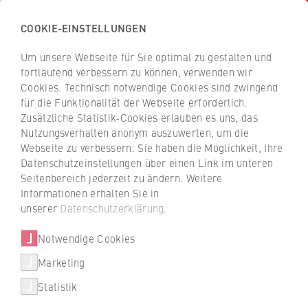
COOKIE-EINSTELLUNGEN
H
o
Um unsere Webseite für Sie optimal zu gestalten und
c
Z
Z
fortlaufend verbessern zu können, verwenden wir
h
u
u
Cookies. Technisch notwendige Cookies sind zwingend
s
für die Funktionalität der Webseite erforderlich.
Diana Schatz
r
r
c
Zusätzliche Statistik-Cookies erlauben es uns, das
ü
ü
Nutzungsverhalten anonym auszuwerten, um die
h
c
c
Webseite zu verbessern. Sie haben die Möglichkeit, Ihre
u
k
k
FB 5 Polizei und Sicherheitsmanagement
Datenschutzeinstellungen über einen Link im unteren
l
z
z
Seitenbereich jederzeit zu ändern. Weitere
e
u
u
Assistenz Lehrplanung und Dozierendenbetreuung
Informationen erhalten Sie in
f
r
r
unserer
Datenschutzerklärung
.
ü
S
S
r
Notwendige Cookies
t
t
W
a
a
Marketing
i
r
r
Statistik
r
t
t
+49 30 30877-2841
t