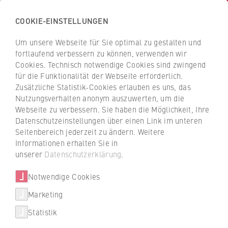
COOKIE-EINSTELLUNGEN
H
o
Um unsere Webseite für Sie optimal zu gestalten und
c
Z
Z
fortlaufend verbessern zu können, verwenden wir
h
u
u
Cookies. Technisch notwendige Cookies sind zwingend
s
für die Funktionalität der Webseite erforderlich.
Prof. Dr. Andrea Plinke
r
r
c
Zusätzliche Statistik-Cookies erlauben es uns, das
ü
ü
Nutzungsverhalten anonym auszuwerten, um die
h
c
c
Webseite zu verbessern. Sie haben die Möglichkeit, Ihre
u
k
k
FB 1 Wirtschaftswissenschaften
Datenschutzeinstellungen über einen Link im unteren
l
z
z
Seitenbereich jederzeit zu ändern. Weitere
e
u
u
Professur für Marketing, insb. Industriegütermarketing
Informationen erhalten Sie in
f
r
r
unserer
Datenschutzerklärung
.
ü
S
S
r
Notwendige Cookies
t
t
W
a
a
Marketing
i
r
r
Statistik
r
t
t
andrea.plinke@hwr-berlin.de
t