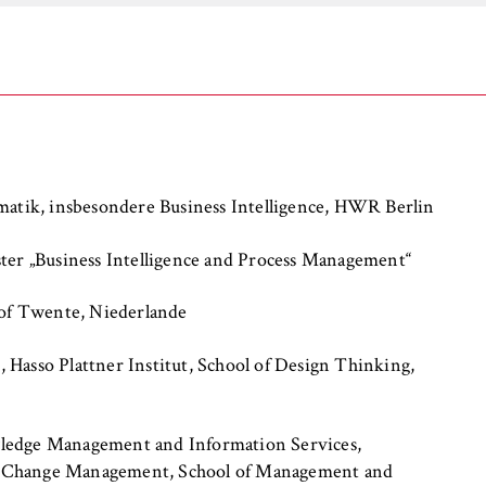
 Website
fizierung der Browsersitzung für eingeloggte Frontend-Benutzer (z
itgliederbereich). Er speichert die Session-ID und sorgt dafür, d
nd des Besuchs eingeloggt bleibt.
er Browsersitzung
rmatik, insbesondere Business Intelligence, HWR Berlin
ster „Business Intelligence and Process Management“
y of Twente, Niederlande
IVE, YSC, yt-remote-connected-devices
Hasso Plattner Institut, School of Design Thinking,
imited
wledge Management and Information Services,
eigen und Abspielen von eingebetteten YouTube-Videos, wobei Dat
d Change Management, School of Management and
ragen und Cookies gesetzt werden.