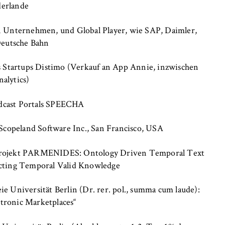
derlande
n Unternehmen, und Global Player, wie SAP, Daimler,
eutsche Bahn
es Startups Distimo (Verkauf an App Annie, inzwischen
alytics)
, _pk_ref
dcast Portals SPEECHA
 Scopeland Software Inc., San Francisco, USA
anonyme Analyse Ihres Nutzerverhaltens auf unserer Website, um
-Projekt PARMENIDES: Ontology Driven Temporal Text
rtlaufend zu verbessern. Hierzu werden Cookies gesetzt, die uns
acting Temporal Valid Knowledge
hen, welche Seiten am häufigsten besucht werden.
e
e Universität Berlin (Dr. rer. pol., summa cum laude):
tronic Marketplaces“