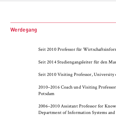
l
i
Anbieter:
Betreiber dieser
n
Zweck:
Dient der Identi
B
im geschützten M
e
Werdegang
der Nutzer währe
r
l
Cookie Laufzeit:
Für die Dauer d
i
Seit 2010 Professor für Wirtschaftsinfo
n
S
Seit 2014 Studiengangsleiter für den Ma
c
MARKETING
h
Youtube
Seit 2010 Visiting Professor, Universit
o
o
Name:
VISITOR_INFO1_L
2010–2016 Coach und Visiting Professor, 
l
Potsdam
o
Anbieter:
Google Ireland L
f
2006–2010 Assistant Professor for Kno
Zweck:
Erlaubt das Anz
E
Department of Information Systems an
an Google übert