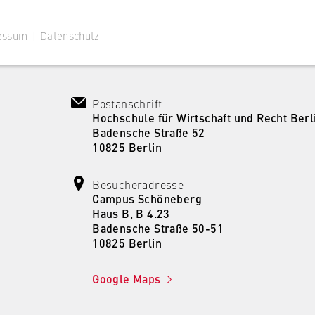
essum
|
Datenschutz
Postanschrift
Hochschule für Wirtschaft und Recht Berl
Badensche Straße 52
 Website
10825 Berlin
ustimmungsstatus des Benutzers für Cookies auf der aktuellen
 wird verhindert, dass das Cookie-Banner bei jedem erneuten
Besucheradresse
te wiederholt angezeigt wird.
Campus Schöneberg
Haus B, B 4.23
Badensche Straße 50-51
10825 Berlin
Google Maps