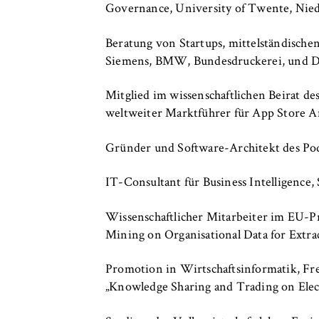
c
Governance, University of Twente, Nie
o
Cookie Laufzeit:
bis zu 2 Jahre
n
Beratung von Startups, mittelständische
o
Siemens, BMW, Bundesdruckerei, und D
m
i
STATISTIK
Mitglied im wissenschaftlichen Beirat d
c
Matomo
weltweiter Marktführer für App Store An
s
a
Name:
_pk_id, _pk_ses
Gründer und Software-Architekt des Po
n
Anbieter:
Matomo
d
IT-Consultant für Business Intelligence,
L
Zweck:
Ermöglicht die 
a
Wissenschaftlicher Mitarbeiter im EU
unser Angebot fo
w
Mining on Organisational Data for Extr
helfen zu verste
Cookie Laufzeit:
bis zu 13 Monat
Promotion in Wirtschaftsinformatik, Frei
„Knowledge Sharing and Trading on Elec