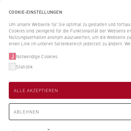
COOKIE-EINSTELLUNGEN
H
o
Um unsere Webseite für Sie optimal zu gestalten und fortla
c
Cookies sind zwingend für die Funktionalität der Webseite er
Z
Z
h
Nutzungsverhalten anonym auszuwerten, um die Webseite zu v
u
u
s
einen Link im unteren Seitenbereich jederzeit zu ändern. We
Studium
Aktuelles
r
r
c
ü
ü
Notwendige Cookies
h
Suche
c
c
u
Statistik
k
k
l
z
z
Prof. Dr. Roland 
e
u
u
f
ALLE AKZEPTIEREN
r
r
ü
S
S
r
FB 1 Wirtschaftswissenschaften
t
t
W
ABLEHNEN
a
a
i
Professur für Wirtschaftsinformatik
r
r
r
t
t
t