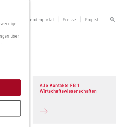
portal
Lehrendenportal
Presse
English
otwendige
ungen über
g
.
g
Alle Kontakte FB 1
Wirtschaftswissenschaften