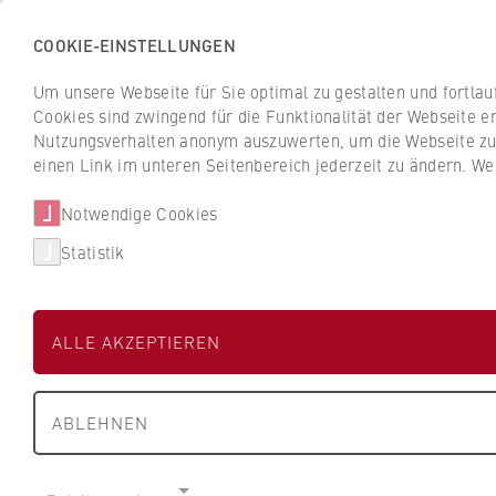
COOKIE-EINSTELLUNGEN
H
o
Um unsere Webseite für Sie optimal zu gestalten und fortla
c
Cookies sind zwingend für die Funktionalität der Webseite er
Z
Z
h
Nutzungsverhalten anonym auszuwerten, um die Webseite zu v
u
u
s
einen Link im unteren Seitenbereich jederzeit zu ändern. We
Studium
Aktuelles
r
r
c
ü
ü
Notwendige Cookies
h
Suche
c
c
u
Statistik
k
k
l
z
z
Lars Wolff
e
u
u
f
ALLE AKZEPTIEREN
r
r
ü
S
S
r
FB 2 Duales Studium
t
t
W
ABLEHNEN
a
a
i
Lehrbeauftragter
r
r
r
t
t
t