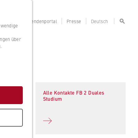
portal
Lehrendenportal
Presse
Deutsch
otwendige
ungen über
g
.
g
Alle Kontakte FB 2 Duales
Studium