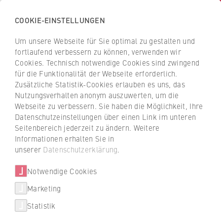
COOKIE-EINSTELLUNGEN
H
o
Um unsere Webseite für Sie optimal zu gestalten und
c
Z
Z
fortlaufend verbessern zu können, verwenden wir
h
u
u
Cookies. Technisch notwendige Cookies sind zwingend
s
für die Funktionalität der Webseite erforderlich.
Dr. Doreen Hedergott
r
r
c
Zusätzliche Statistik-Cookies erlauben es uns, das
ü
ü
Nutzungsverhalten anonym auszuwerten, um die
h
c
c
Webseite zu verbessern. Sie haben die Möglichkeit, Ihre
u
k
k
FB 2 Duales Studium
Datenschutzeinstellungen über einen Link im unteren
l
z
z
Seitenbereich jederzeit zu ändern. Weitere
e
u
u
Lehrbeauftragte
Informationen erhalten Sie in
f
r
r
unserer
Datenschutzerklärung
.
ü
S
S
r
Notwendige Cookies
t
t
W
a
a
Marketing
i
r
r
Statistik
r
t
t
e_hedergott@doz.hwr-berlin.de
t