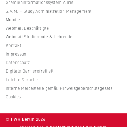
f
VISITOR_INFO1_LIVE, YSC, yt-remote-
Gremieninformationssystem Allris
ü
connected-devices
S.A.M. – Study Administration Management
r
Moodle
Anbieter:
W
Google Ireland Limited
Webmail Beschäftigte
i
r
Webmail Studierende & Lehrende
Zweck:
t
Erlaubt das Anzeigen und Abspielen von
Kontakt
s
eingebetteten YouTube-Videos, wobei Daten
Impressum
an Google übertragen und Cookies gesetzt
c
Datenschutz
werden.
h
Digitale Barrierefreiheit
a
Cookie Laufzeit:
f
Leichte Sprache
bis zu 2 Jahre
t
Interne Meldestelle gemäß Hinweisgeberschutzgesetz
u
Cookies
n
d
STATISTIK
R
Matomo
© HWR Berlin 2026
e