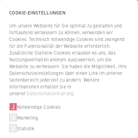
COOKIE-EINSTELLUNGEN
H
o
Um unsere Webseite für Sie optimal zu gestalten und
c
Z
Z
fortlaufend verbessern zu können, verwenden wir
h
u
u
Cookies. Technisch notwendige Cookies sind zwingend
s
für die Funktionalität der Webseite erforderlich.
Johanna Heisgen
r
r
c
Zusätzliche Statistik-Cookies erlauben es uns, das
ü
ü
Nutzungsverhalten anonym auszuwerten, um die
h
c
c
Webseite zu verbessern. Sie haben die Möglichkeit, Ihre
u
k
k
FB 1 Wirtschaftswissenschaften
Datenschutzeinstellungen über einen Link im unteren
l
z
z
Seitenbereich jederzeit zu ändern. Weitere
e
u
u
Wissenschaftliche Mitarbeiterin, Entrepreneurship
Informationen erhalten Sie in
f
r
r
unserer
Datenschutzerklärung
.
Education
ü
S
S
r
Notwendige Cookies
t
t
W
a
a
Marketing
i
r
r
Statistik
r
t
t
t