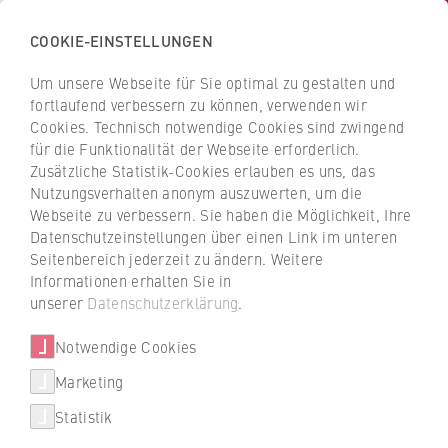
COOKIE-EINSTELLUNGEN
H
o
Um unsere Webseite für Sie optimal zu gestalten und
c
Z
Z
fortlaufend verbessern zu können, verwenden wir
h
u
u
Cookies. Technisch notwendige Cookies sind zwingend
s
für die Funktionalität der Webseite erforderlich.
Dr. Wolfgang Eichele
r
r
c
Zusätzliche Statistik-Cookies erlauben es uns, das
ü
ü
Nutzungsverhalten anonym auszuwerten, um die
h
c
c
Webseite zu verbessern. Sie haben die Möglichkeit, Ihre
u
k
k
FB 2 Duales Studium
Datenschutzeinstellungen über einen Link im unteren
l
z
z
Seitenbereich jederzeit zu ändern. Weitere
e
u
u
Lehrbeauftragter
Informationen erhalten Sie in
f
r
r
unserer
Datenschutzerklärung
.
ü
S
S
r
Notwendige Cookies
t
t
W
a
a
Marketing
i
r
r
Statistik
r
t
t
e_eichele@doz.hwr-berlin.de
t