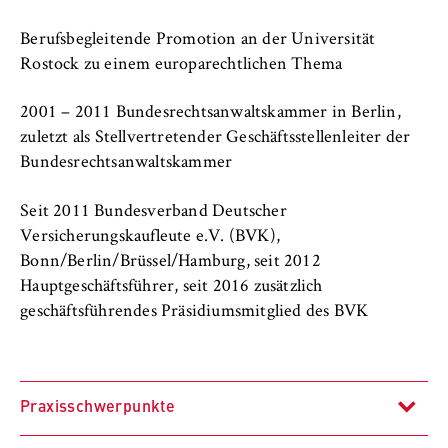
l
i
Anbieter:
Berufsbegleitende Promotion an der Universität
n
Betreiber dieser Website
Rostock zu einem europarechtlichen Thema
B
Zweck:
e
Speichert den Zustimmungsstatus des
2001 – 2011 Bundesrechtsanwaltskammer in Berlin,
r
Benutzers für Cookies auf der aktuellen
zuletzt als Stellvertretender Geschäftsstellenleiter der
l
Domäne. Dadurch wird verhindert, dass das
Bundesrechtsanwaltskammer
i
Cookie-Banner bei jedem erneuten Aufruf
n
der Website wiederholt angezeigt wird.
Seit 2011 Bundesverband Deutscher
S
Versicherungskaufleute e.V. (BVK),
Cookie Laufzeit:
c
Bonn/Berlin/Brüssel/Hamburg, seit 2012
1 Jahr
h
Hauptgeschäftsführer, seit 2016 zusätzlich
o
geschäftsführendes Präsidiumsmitglied des BVK
o
TYPO3 Frontend Nutzer
l
o
Name:
f
fe_typo_user
Praxisschwerpunkte
E
Anbieter: