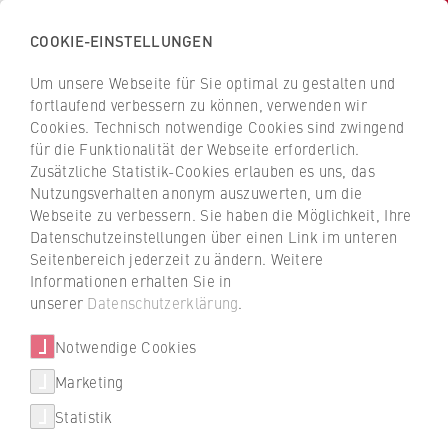
COOKIE-EINSTELLUNGEN
H
o
Um unsere Webseite für Sie optimal zu gestalten und
c
Z
Z
fortlaufend verbessern zu können, verwenden wir
h
u
u
Cookies. Technisch notwendige Cookies sind zwingend
s
für die Funktionalität der Webseite erforderlich.
Rickie-Marie Kampmann
r
r
c
Zusätzliche Statistik-Cookies erlauben es uns, das
ü
ü
Nutzungsverhalten anonym auszuwerten, um die
h
c
c
Webseite zu verbessern. Sie haben die Möglichkeit, Ihre
u
k
k
ZR Studierendenservice
Datenschutzeinstellungen über einen Link im unteren
l
z
z
Seitenbereich jederzeit zu ändern. Weitere
e
u
u
Projekt zur Förderung einer diversen
Informationen erhalten Sie in
f
r
r
unserer
Datenschutzerklärung
.
Studierendenschaft
ü
S
S
r
Notwendige Cookies
t
t
W
a
a
Marketing
i
r
r
Statistik
r
t
t
t