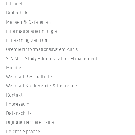
VISITOR_INFO1_LIVE, YSC, yt-remote-
s
Intranet
connected-devices
c
Bibliothek
h
Anbieter:
Mensen & Cafeterien
u
Google Ireland Limited
Informationstechnologie
l
e
E-Learning Zentrum
Zweck:
f
Erlaubt das Anzeigen und Abspielen von
Gremieninformationssystem Allris
eingebetteten YouTube-Videos, wobei Daten
ü
S.A.M. – Study Administration Management
an Google übertragen und Cookies gesetzt
r
werden.
Moodle
W
Webmail Beschäftigte
i
Cookie Laufzeit:
r
Webmail Studierende & Lehrende
bis zu 2 Jahre
t
Kontakt
s
Impressum
c
Datenschutz
h
STATISTIK
Digitale Barrierefreiheit
a
Matomo
f
Leichte Sprache