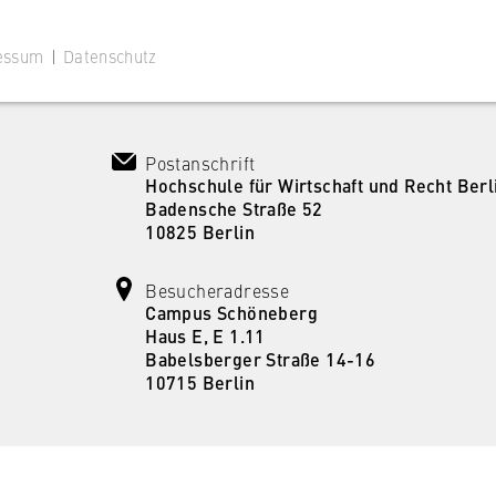
essum
|
Datenschutz
Postanschrift
Hochschule für Wirtschaft und Recht Berl
Badensche Straße 52
 Website
10825 Berlin
ustimmungsstatus des Benutzers für Cookies auf der aktuellen
 wird verhindert, dass das Cookie-Banner bei jedem erneuten
Besucheradresse
te wiederholt angezeigt wird.
Campus Schöneberg
Haus E, E 1.11
Babelsberger Straße 14-16
10715 Berlin