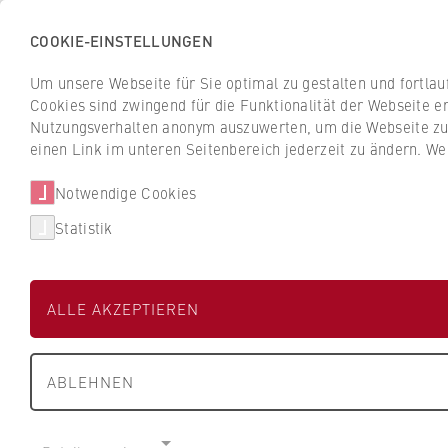
COOKIE-EINSTELLUNGEN
H
o
Um unsere Webseite für Sie optimal zu gestalten und fortla
c
Cookies sind zwingend für die Funktionalität der Webseite er
Z
Z
h
Nutzungsverhalten anonym auszuwerten, um die Webseite zu v
u
u
s
einen Link im unteren Seitenbereich jederzeit zu ändern. We
Studium
Aktuelles
r
r
c
ü
ü
Notwendige Cookies
h
Suche
c
c
u
Statistik
k
k
l
z
z
Jan Stepczynski
e
u
u
f
ALLE AKZEPTIEREN
r
r
ü
S
S
r
FB 1 Wirtschaftswissenschaften
t
t
W
ABLEHNEN
a
a
i
Wissenschaftlicher Mitarbeiter
r
r
r
t
t
t