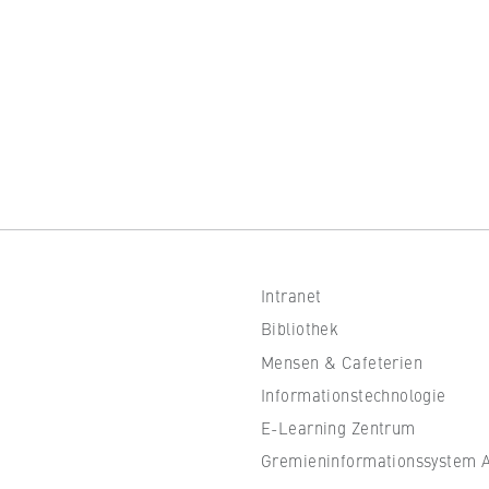
 Website
fizierung der Browsersitzung für eingeloggte Frontend-Benutzer (z
itgliederbereich). Er speichert die Session-ID und sorgt dafür, d
nd des Besuchs eingeloggt bleibt.
er Browsersitzung
Intranet
Bibliothek
IVE, YSC, yt-remote-connected-devices
Mensen & Cafeterien
Informationstechnologie
imited
E-Learning Zentrum
eigen und Abspielen von eingebetteten YouTube-Videos, wobei Dat
Gremieninformationssystem Al
ragen und Cookies gesetzt werden.