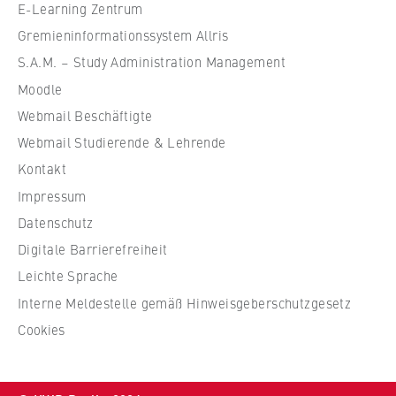
VISITOR_INFO1_LIVE, YSC, yt-remote-
e
E-Learning Zentrum
connected-devices
f
Gremieninformationssystem Allris
ü
S.A.M. – Study Administration Management
Anbieter:
r
Google Ireland Limited
Moodle
W
Webmail Beschäftigte
i
Zweck:
Erlaubt das Anzeigen und Abspielen von
r
Webmail Studierende & Lehrende
eingebetteten YouTube-Videos, wobei Daten
t
Kontakt
an Google übertragen und Cookies gesetzt
s
Impressum
werden.
c
Datenschutz
h
Cookie Laufzeit:
Digitale Barrierefreiheit
a
bis zu 2 Jahre
f
Leichte Sprache
t
Interne Meldestelle gemäß Hinweisgeberschutzgesetz
u
Cookies
STATISTIK
n
d
Matomo
R