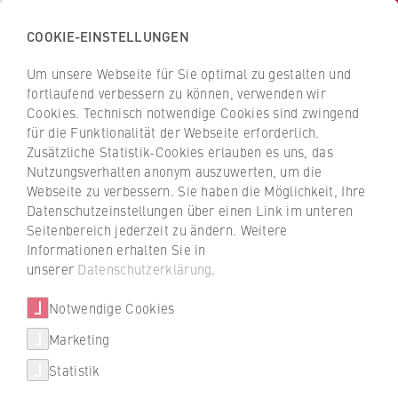
COOKIE-EINSTELLUNGEN
H
o
Um unsere Webseite für Sie optimal zu gestalten und
c
Z
Z
fortlaufend verbessern zu können, verwenden wir
h
u
u
Cookies. Technisch notwendige Cookies sind zwingend
s
für die Funktionalität der Webseite erforderlich.
Jana Baier-Kohl
r
r
c
Zusätzliche Statistik-Cookies erlauben es uns, das
ü
ü
Nutzungsverhalten anonym auszuwerten, um die
h
c
c
Webseite zu verbessern. Sie haben die Möglichkeit, Ihre
u
k
k
ZR Internationales
Datenschutzeinstellungen über einen Link im unteren
l
z
z
Seitenbereich jederzeit zu ändern. Weitere
e
u
u
International Office: Projektkoordination
Informationen erhalten Sie in
f
r
r
unserer
Datenschutzerklärung
.
UKollaborate - HWR Berlin, HAW.International
ü
S
S
r
Notwendige Cookies
t
t
W
a
a
Marketing
i
r
r
Statistik
r
t
t
t