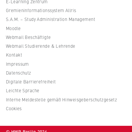
e
E-Learning Zentrum
VISITOR_INFO1_LIVE, YSC, yt-remote-
connected-devices
f
Gremieninformationssystem Allris
ü
S.A.M. – Study Administration Management
Anbieter:
r
Google Ireland Limited
Moodle
W
Webmail Beschäftigte
i
Zweck:
r
Webmail Studierende & Lehrende
Erlaubt das Anzeigen und Abspielen von
t
eingebetteten YouTube-Videos, wobei Daten
Kontakt
an Google übertragen und Cookies gesetzt
s
Impressum
werden.
c
Datenschutz
h
Cookie Laufzeit:
Digitale Barrierefreiheit
a
bis zu 2 Jahre
f
Leichte Sprache
t
Interne Meldestelle gemäß Hinweisgeberschutzgesetz
u
Cookies
n
STATISTIK
d
Matomo
R
© HWR Berlin 2026