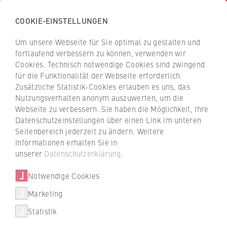
COOKIE-EINSTELLUNGEN
H
o
Um unsere Webseite für Sie optimal zu gestalten und
c
Z
Z
fortlaufend verbessern zu können, verwenden wir
h
u
u
Cookies. Technisch notwendige Cookies sind zwingend
s
für die Funktionalität der Webseite erforderlich.
Silvia Gigante
r
r
c
Zusätzliche Statistik-Cookies erlauben es uns, das
ü
ü
Nutzungsverhalten anonym auszuwerten, um die
h
c
c
Webseite zu verbessern. Sie haben die Möglichkeit, Ihre
u
k
k
ZR Forschungsförderung
Datenschutzeinstellungen über einen Link im unteren
l
z
z
Seitenbereich jederzeit zu ändern. Weitere
e
u
u
Forschungsreferentin
Informationen erhalten Sie in
f
r
r
unserer
Datenschutzerklärung
.
ü
S
S
r
Notwendige Cookies
t
t
W
a
a
Marketing
i
r
r
Statistik
r
t
t
+49 30 30877-2684
t