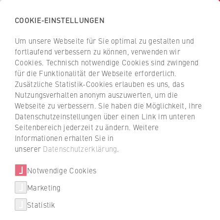
COOKIE-EINSTELLUNGEN
H
o
Um unsere Webseite für Sie optimal zu gestalten und
c
Z
Z
fortlaufend verbessern zu können, verwenden wir
h
u
u
Cookies. Technisch notwendige Cookies sind zwingend
s
für die Funktionalität der Webseite erforderlich.
Inga Brakopp
r
r
c
Zusätzliche Statistik-Cookies erlauben es uns, das
ü
ü
Nutzungsverhalten anonym auszuwerten, um die
h
c
c
Webseite zu verbessern. Sie haben die Möglichkeit, Ihre
u
k
k
FB 2 Duales Studium
Datenschutzeinstellungen über einen Link im unteren
l
z
z
Seitenbereich jederzeit zu ändern. Weitere
e
u
u
Assistenz der Fachrichtung Bank
Informationen erhalten Sie in
f
r
r
unserer
Datenschutzerklärung
.
ü
S
S
r
Notwendige Cookies
t
t
W
a
a
Marketing
i
r
r
Statistik
r
t
t
t