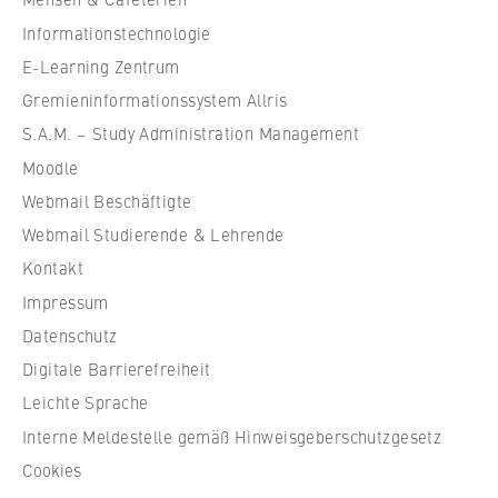
VISITOR_INFO1_LIVE, YSC, yt-remote-
u
connected-devices
Informationstechnologie
l
e
E-Learning Zentrum
Anbieter:
f
Gremieninformationssystem Allris
Google Ireland Limited
ü
S.A.M. – Study Administration Management
r
Zweck:
Moodle
Erlaubt das Anzeigen und Abspielen von
W
eingebetteten YouTube-Videos, wobei Daten
Webmail Beschäftigte
i
an Google übertragen und Cookies gesetzt
r
Webmail Studierende & Lehrende
werden.
t
Kontakt
s
Cookie Laufzeit:
Impressum
c
bis zu 2 Jahre
Datenschutz
h
Digitale Barrierefreiheit
a
f
Leichte Sprache
STATISTIK
t
Interne Meldestelle gemäß Hinweisgeberschutzgesetz
u
Matomo
Cookies
n