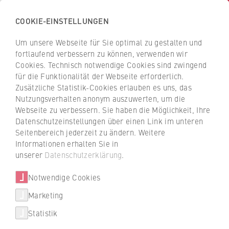
COOKIE-EINSTELLUNGEN
H
o
Um unsere Webseite für Sie optimal zu gestalten und
c
Z
Z
fortlaufend verbessern zu können, verwenden wir
h
u
u
Cookies. Technisch notwendige Cookies sind zwingend
s
für die Funktionalität der Webseite erforderlich.
Sebastian Belicke
r
r
c
Zusätzliche Statistik-Cookies erlauben es uns, das
ü
ü
Nutzungsverhalten anonym auszuwerten, um die
h
c
c
Webseite zu verbessern. Sie haben die Möglichkeit, Ihre
u
k
k
Bibliothek
Datenschutzeinstellungen über einen Link im unteren
l
z
z
Seitenbereich jederzeit zu ändern. Weitere
e
u
u
Erwerbung
Informationen erhalten Sie in
f
r
r
unserer
Datenschutzerklärung
.
ü
S
S
r
Notwendige Cookies
t
t
W
a
a
Marketing
i
r
r
Statistik
r
t
t
+49 30 30877-1282
t