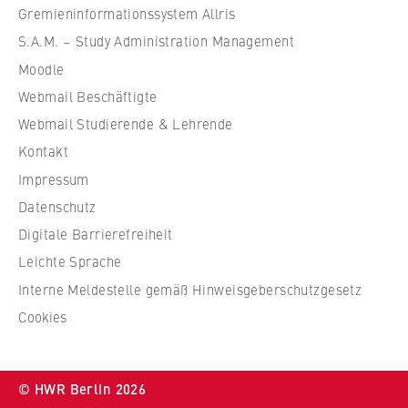
VISITOR_INFO1_LIVE, YSC, yt-remote-
f
Gremieninformationssystem Allris
connected-devices
ü
S.A.M. – Study Administration Management
r
Anbieter:
Moodle
W
Google Ireland Limited
Webmail Beschäftigte
i
r
Zweck:
Webmail Studierende & Lehrende
Erlaubt das Anzeigen und Abspielen von
t
Kontakt
eingebetteten YouTube-Videos, wobei Daten
s
Impressum
an Google übertragen und Cookies gesetzt
c
werden.
Datenschutz
h
Digitale Barrierefreiheit
a
Cookie Laufzeit:
f
Leichte Sprache
bis zu 2 Jahre
t
Interne Meldestelle gemäß Hinweisgeberschutzgesetz
u
Cookies
n
STATISTIK
d
R
Matomo
© HWR Berlin 2026
e