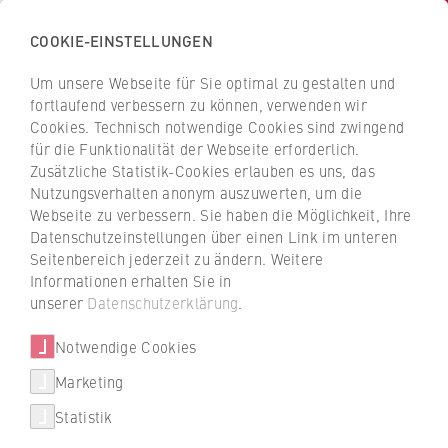
COOKIE-EINSTELLUNGEN
H
o
Um unsere Webseite für Sie optimal zu gestalten und
c
Z
Z
fortlaufend verbessern zu können, verwenden wir
h
u
u
Cookies. Technisch notwendige Cookies sind zwingend
s
für die Funktionalität der Webseite erforderlich.
Constanze Noack
r
r
c
Zusätzliche Statistik-Cookies erlauben es uns, das
ü
ü
Nutzungsverhalten anonym auszuwerten, um die
h
c
c
Webseite zu verbessern. Sie haben die Möglichkeit, Ihre
u
k
k
ZaQ - Zentrum für akademische
Datenschutzeinstellungen über einen Link im unteren
l
z
z
Qualitätssicherung und -entwicklung
Seitenbereich jederzeit zu ändern. Weitere
e
u
u
Informationen erhalten Sie in
f
r
r
Leitung
unserer
Datenschutzerklärung
.
ü
S
S
r
Notwendige Cookies
t
t
W
a
a
Marketing
i
r
r
Statistik
r
t
t
t