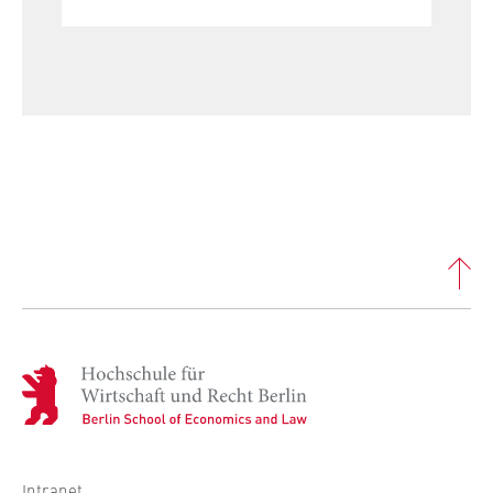
l
i
Anbieter:
n
Betreiber dieser Website
B
Zweck:
e
Speichert den Zustimmungsstatus des
r
Benutzers für Cookies auf der aktuellen
l
Domäne. Dadurch wird verhindert, dass das
i
Cookie-Banner bei jedem erneuten Aufruf
n
der Website wiederholt angezeigt wird.
S
Cookie Laufzeit:
c
1 Jahr
h
o
o
TYPO3 Frontend Nutzer
H
l
o
o
Name:
c
f
fe_typo_user
h
E
s
Anbieter:
Intranet