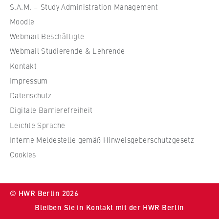
ü
VISITOR_INFO1_LIVE, YSC, yt-remote-
S.A.M. – Study Administration Management
r
connected-devices
Moodle
W
Anbieter:
Webmail Beschäftigte
i
Google Ireland Limited
r
Webmail Studierende & Lehrende
t
Kontakt
Zweck:
s
Erlaubt das Anzeigen und Abspielen von
Impressum
c
eingebetteten YouTube-Videos, wobei Daten
Datenschutz
an Google übertragen und Cookies gesetzt
h
werden.
Digitale Barrierefreiheit
a
f
Leichte Sprache
Cookie Laufzeit:
t
Interne Meldestelle gemäß Hinweisgeberschutzgesetz
bis zu 2 Jahre
u
Cookies
n
d
R
STATISTIK
© HWR Berlin 2026
e
Matomo
Bleiben Sie in Kontakt mit der HWR Berlin
c