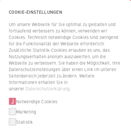
COOKIE-EINSTELLUNGEN
H
o
Um unsere Webseite für Sie optimal zu gestalten und
c
Z
Z
fortlaufend verbessern zu können, verwenden wir
h
u
u
Cookies. Technisch notwendige Cookies sind zwingend
s
für die Funktionalität der Webseite erforderlich.
Jana Winterberg
r
r
c
Zusätzliche Statistik-Cookies erlauben es uns, das
ü
ü
Nutzungsverhalten anonym auszuwerten, um die
h
c
c
Webseite zu verbessern. Sie haben die Möglichkeit, Ihre
u
k
k
Berlin Professional School
Datenschutzeinstellungen über einen Link im unteren
l
z
z
Seitenbereich jederzeit zu ändern. Weitere
e
u
u
Strategische Programmentwicklung
Informationen erhalten Sie in
f
r
r
unserer
Datenschutzerklärung
.
ü
S
S
r
Notwendige Cookies
t
t
W
a
a
Marketing
i
r
r
Statistik
r
t
t
+49 30 30877-1159
t