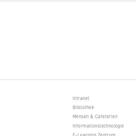
 Website
fizierung der Browsersitzung für eingeloggte Frontend-Benutzer (z
itgliederbereich). Er speichert die Session-ID und sorgt dafür, d
nd des Besuchs eingeloggt bleibt.
er Browsersitzung
Intranet
IVE, YSC, yt-remote-connected-devices
Bibliothek
imited
Mensen & Cafeterien
Informationstechnologie
eigen und Abspielen von eingebetteten YouTube-Videos, wobei Dat
ragen und Cookies gesetzt werden.
E-Learning Zentrum