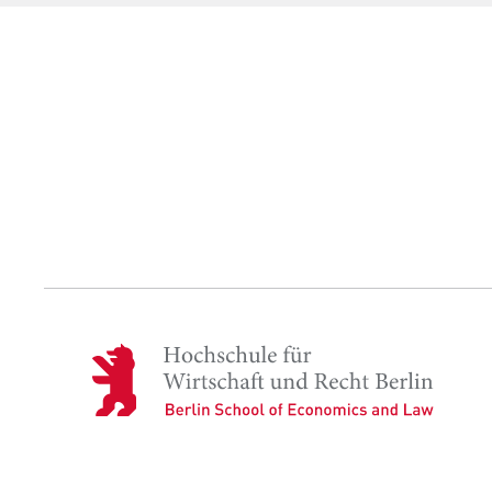
l
i
Anbieter:
Betreiber dieser
n
Zweck:
Dient der Identi
B
im geschützten M
e
der Nutzer währe
r
l
Cookie Laufzeit:
Für die Dauer d
i
n
S
c
MARKETING
h
Youtube
o
H
o
Name:
VISITOR_INFO1_L
o
l
c
o
Anbieter:
Google Ireland L
h
f
Zweck:
Erlaubt das Anz
s
E
an Google übert