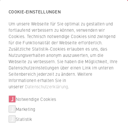
COOKIE-EINSTELLUNGEN
H
o
Um unsere Webseite für Sie optimal zu gestalten und
c
Z
Z
fortlaufend verbessern zu können, verwenden wir
h
u
u
Cookies. Technisch notwendige Cookies sind zwingend
s
für die Funktionalität der Webseite erforderlich.
Stefan Majchrzak
r
r
c
Zusätzliche Statistik-Cookies erlauben es uns, das
ü
ü
Nutzungsverhalten anonym auszuwerten, um die
h
c
c
Webseite zu verbessern. Sie haben die Möglichkeit, Ihre
u
k
k
FB 5 Polizei und Sicherheitsmanagement
Datenschutzeinstellungen über einen Link im unteren
l
z
z
Seitenbereich jederzeit zu ändern. Weitere
e
u
u
Lehrkraft für besondere Aufgaben für Kriminalistik
Informationen erhalten Sie in
f
r
r
unserer
Datenschutzerklärung
.
ü
S
S
r
Notwendige Cookies
t
t
W
a
a
Marketing
i
r
r
Statistik
r
t
t
t