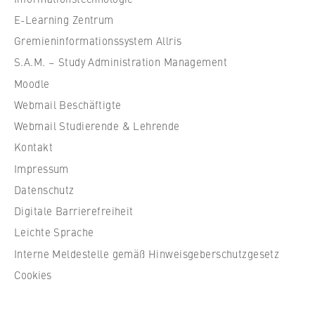
l
VISITOR_INFO1_LIVE, YSC, yt-remote-
e
connected-devices
E-Learning Zentrum
f
Gremieninformationssystem Allris
Anbieter:
ü
S.A.M. – Study Administration Management
Google Ireland Limited
r
Moodle
W
Zweck:
Webmail Beschäftigte
i
Erlaubt das Anzeigen und Abspielen von
r
Webmail Studierende & Lehrende
eingebetteten YouTube-Videos, wobei Daten
an Google übertragen und Cookies gesetzt
t
Kontakt
werden.
s
Impressum
c
Cookie Laufzeit:
Datenschutz
h
bis zu 2 Jahre
Digitale Barrierefreiheit
a
f
Leichte Sprache
t
Interne Meldestelle gemäß Hinweisgeberschutzgesetz
u
STATISTIK
Cookies
n
Matomo
d