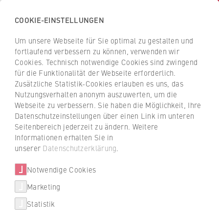
COOKIE-EINSTELLUNGEN
H
o
Um unsere Webseite für Sie optimal zu gestalten und
c
Z
Z
fortlaufend verbessern zu können, verwenden wir
h
u
u
Cookies. Technisch notwendige Cookies sind zwingend
s
für die Funktionalität der Webseite erforderlich.
Gülten Kara-Schetat
r
r
c
Zusätzliche Statistik-Cookies erlauben es uns, das
ü
ü
Nutzungsverhalten anonym auszuwerten, um die
h
c
c
Webseite zu verbessern. Sie haben die Möglichkeit, Ihre
u
k
k
Frauen- und Gleichstellungsbeauftragte
Datenschutzeinstellungen über einen Link im unteren
l
z
z
Seitenbereich jederzeit zu ändern. Weitere
e
u
u
Geschäftsstelle audit und Familienservice
Informationen erhalten Sie in
f
r
r
unserer
Datenschutzerklärung
.
ü
S
S
r
Notwendige Cookies
t
t
W
a
a
Marketing
i
r
r
Statistik
r
t
t
+49 30 30877-1503
t