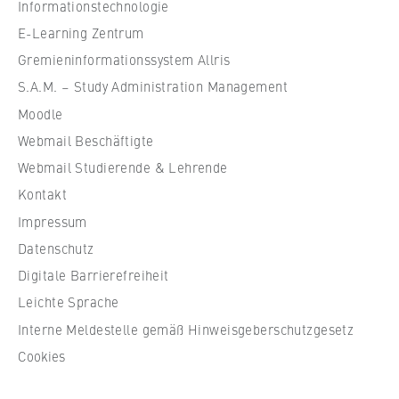
VISITOR_INFO1_LIVE, YSC, yt-remote-
Informationstechnologie
l
connected-devices
e
E-Learning Zentrum
f
Gremieninformationssystem Allris
Anbieter:
ü
Google Ireland Limited
S.A.M. – Study Administration Management
r
Moodle
Zweck:
W
Erlaubt das Anzeigen und Abspielen von
Webmail Beschäftigte
i
eingebetteten YouTube-Videos, wobei Daten
r
Webmail Studierende & Lehrende
an Google übertragen und Cookies gesetzt
t
Kontakt
werden.
s
Impressum
c
Cookie Laufzeit:
Datenschutz
h
bis zu 2 Jahre
Digitale Barrierefreiheit
a
f
Leichte Sprache
t
Interne Meldestelle gemäß Hinweisgeberschutzgesetz
STATISTIK
u
Cookies
n
Matomo
d