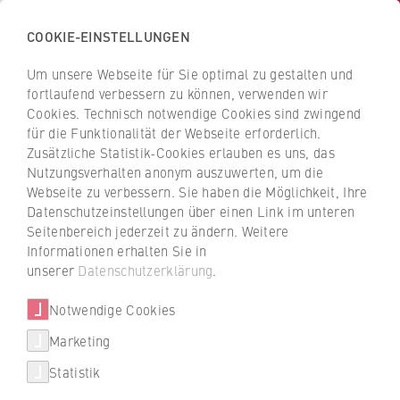
COOKIE-EINSTELLUNGEN
H
o
Um unsere Webseite für Sie optimal zu gestalten und
c
Z
Z
fortlaufend verbessern zu können, verwenden wir
h
u
u
Cookies. Technisch notwendige Cookies sind zwingend
s
für die Funktionalität der Webseite erforderlich.
Marc-Steven Fischer
r
r
c
Zusätzliche Statistik-Cookies erlauben es uns, das
ü
ü
Nutzungsverhalten anonym auszuwerten, um die
h
c
c
Webseite zu verbessern. Sie haben die Möglichkeit, Ihre
u
k
k
FB 2 Duales Studium
Datenschutzeinstellungen über einen Link im unteren
l
z
z
Seitenbereich jederzeit zu ändern. Weitere
e
u
u
Wissenschaftlicher Mitarbeiter im Projekt KRIKO
Informationen erhalten Sie in
f
r
r
unserer
Datenschutzerklärung
.
ü
S
S
r
Notwendige Cookies
t
t
W
a
a
Marketing
i
r
r
Statistik
r
t
t
marc-steven.fischer@hwr-berlin.de
t