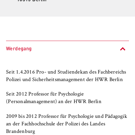
l
i
Anbieter:
n
Betreiber dieser Website
B
Zweck:
e
Speichert den Zustimmungsstatus des
r
Benutzers für Cookies auf der aktuellen
l
Domäne. Dadurch wird verhindert, dass das
Werdegang
i
Cookie-Banner bei jedem erneuten Aufruf
n
der Website wiederholt angezeigt wird.
S
Seit 1.4.2016 Pro- und Studiendekan des Fachbereichs
Cookie Laufzeit:
c
Polizei und Sicherheitsmanagement der HWR Berlin
1 Jahr
h
o
Seit 2012 Professor für Psychologie
o
TYPO3 Frontend Nutzer
(Personalmanagement) an der HWR Berlin
l
o
Name:
2009 bis 2012 Professor für Psychologie und Pädagogik
f
fe_typo_user
an der Fachhochschule der Polizei des Landes
E
Brandenburg
Anbieter: