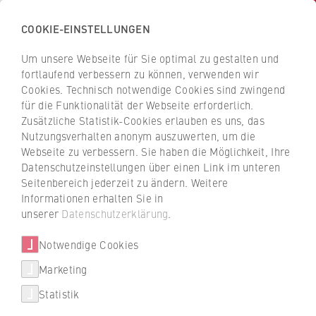
COOKIE-EINSTELLUNGEN
H
o
Um unsere Webseite für Sie optimal zu gestalten und
c
Z
Z
fortlaufend verbessern zu können, verwenden wir
h
u
u
Cookies. Technisch notwendige Cookies sind zwingend
s
für die Funktionalität der Webseite erforderlich.
Prof. Dr. phil. Wim
r
r
c
Zusätzliche Statistik-Cookies erlauben es uns, das
ü
ü
Nettelnstroth
Nutzungsverhalten anonym auszuwerten, um die
h
c
c
Webseite zu verbessern. Sie haben die Möglichkeit, Ihre
u
k
k
Datenschutzeinstellungen über einen Link im unteren
l
z
z
Seitenbereich jederzeit zu ändern. Weitere
FB 5 Polizei und Sicherheitsmanagement
e
u
u
Informationen erhalten Sie in
f
r
r
unserer
Datenschutzerklärung
.
Professur für Psychologie (Personalmanagement)
ü
S
S
r
Notwendige Cookies
t
t
W
a
a
Marketing
i
r
r
Statistik
r
t
t
t