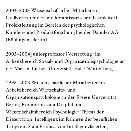
c
Betreiber dieser Website
o
2004–2008 Wissenschaftlicher Mitarbeiter
n
Zweck:
(stellvertretender und kommissarischer Teamleiter),
o
Dient der Identifizierung der
Projektleitung im Bereich der psychologischen
m
Browsersitzung für eingeloggte Frontend-
Kunden- und Produktforschung bei der Daimler AG
i
Benutzer (z. B. im geschützten
(Böblingen, Berlin)
Mitgliederbereich). Er speichert die
c
Session-ID und sorgt dafür, dass der Nutzer
s
2003–2004 Juniorprofessor (Vertretung) im
während des Besuchs eingeloggt bleibt.
a
Arbeitsbereich Sozial- und Organisationspsychologie an
n
Cookie Laufzeit:
der Martin-Luther-Universität Halle-Wittenberg
d
Für die Dauer der Browsersitzung
L
1998–2003 Wissenschaftlicher Mitarbeiter im
a
Arbeitsbereich Wirtschafts- und
w
Organisationspsychologie an der Freien Universität
MARKETING
Berlin; Promotion zum Dr. phil. im
Wissenschaftsbereich Psychologie; Thema der
Youtube
Dissertation: Intelligenz im Rahmen der beruflichen
Name:
Tätigkeit. Zum Einfluss von Intelligenzfacetten,