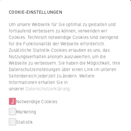
COOKIE-EINSTELLUNGEN
H
o
Um unsere Webseite für Sie optimal zu gestalten und
c
Z
Z
fortlaufend verbessern zu können, verwenden wir
h
u
u
Cookies. Technisch notwendige Cookies sind zwingend
s
für die Funktionalität der Webseite erforderlich.
Jeanette Pätzoldt
r
r
c
Zusätzliche Statistik-Cookies erlauben es uns, das
ü
ü
Nutzungsverhalten anonym auszuwerten, um die
h
c
c
Webseite zu verbessern. Sie haben die Möglichkeit, Ihre
u
k
k
FB 2 Duales Studium
Datenschutzeinstellungen über einen Link im unteren
l
z
z
Seitenbereich jederzeit zu ändern. Weitere
e
u
u
Fachrichtungsbüro Informatik
Informationen erhalten Sie in
f
r
r
unserer
Datenschutzerklärung
.
ü
S
S
r
Notwendige Cookies
t
t
W
a
a
Marketing
i
r
r
Statistik
r
t
t
+49 30 30877-2121
t