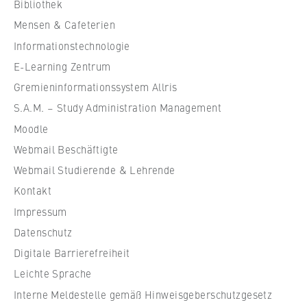
VISITOR_INFO1_LIVE, YSC, yt-remote-
Bibliothek
h
connected-devices
Mensen & Cafeterien
u
Informationstechnologie
Anbieter:
l
Google Ireland Limited
e
E-Learning Zentrum
f
Gremieninformationssystem Allris
Zweck:
ü
S.A.M. – Study Administration Management
Erlaubt das Anzeigen und Abspielen von
r
eingebetteten YouTube-Videos, wobei Daten
Moodle
W
an Google übertragen und Cookies gesetzt
Webmail Beschäftigte
i
werden.
r
Webmail Studierende & Lehrende
Cookie Laufzeit:
t
Kontakt
bis zu 2 Jahre
s
Impressum
c
Datenschutz
h
Digitale Barrierefreiheit
a
STATISTIK
f
Leichte Sprache
Matomo
t
Interne Meldestelle gemäß Hinweisgeberschutzgesetz