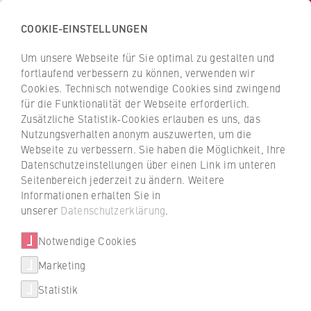
COOKIE-EINSTELLUNGEN
H
o
Um unsere Webseite für Sie optimal zu gestalten und
c
Z
Z
fortlaufend verbessern zu können, verwenden wir
h
u
u
Cookies. Technisch notwendige Cookies sind zwingend
s
für die Funktionalität der Webseite erforderlich.
Prof. Dr. Andrea Pelzeter
r
r
c
Zusätzliche Statistik-Cookies erlauben es uns, das
ü
ü
Nutzungsverhalten anonym auszuwerten, um die
h
c
c
Webseite zu verbessern. Sie haben die Möglichkeit, Ihre
u
k
k
FB 2 Duales Studium
Datenschutzeinstellungen über einen Link im unteren
l
z
z
Seitenbereich jederzeit zu ändern. Weitere
e
u
u
Professur für Allgemeine Betriebswirtschaftslehre
Informationen erhalten Sie in
f
r
r
unserer
Datenschutzerklärung
.
insbesondere Facility Management
ü
S
S
Fachleiterin Facility Management
r
Notwendige Cookies
t
t
W
a
a
Marketing
i
r
r
Statistik
r
t
t
t