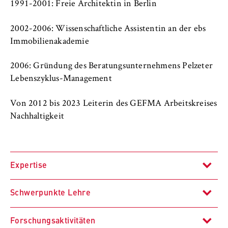
c
1991-2001: Freie Architektin in Berlin
Betreiber dieser Website
o
n
2002-2006: Wissenschaftliche Assistentin an der ebs
Zweck:
o
Immobilienakademie
Dient der Identifizierung der
m
Browsersitzung für eingeloggte Frontend-
i
Benutzer (z. B. im geschützten
2006: Gründung des Beratungsunternehmens Pelzeter
Mitgliederbereich). Er speichert die
c
Lebenszyklus-Management
Session-ID und sorgt dafür, dass der Nutzer
s
während des Besuchs eingeloggt bleibt.
a
Von 2012 bis 2023 Leiterin des GEFMA Arbeitskreises
n
Nachhaltigkeit
Cookie Laufzeit:
d
Für die Dauer der Browsersitzung
L
a
Expertise
w
MARKETING
Schwerpunkte Lehre
Youtube
Facility Management
Name:
Forschungsaktivitäten