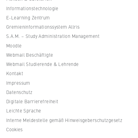
VISITOR_INFO1_LIVE, YSC, yt-remote-
u
Informationstechnologie
connected-devices
l
e
E-Learning Zentrum
Anbieter:
f
Gremieninformationssystem Allris
Google Ireland Limited
ü
S.A.M. – Study Administration Management
r
Zweck:
Moodle
W
Erlaubt das Anzeigen und Abspielen von
Webmail Beschäftigte
eingebetteten YouTube-Videos, wobei Daten
i
an Google übertragen und Cookies gesetzt
r
Webmail Studierende & Lehrende
werden.
t
Kontakt
s
Cookie Laufzeit:
Impressum
c
bis zu 2 Jahre
Datenschutz
h
Digitale Barrierefreiheit
a
f
Leichte Sprache
t
STATISTIK
Interne Meldestelle gemäß Hinweisgeberschutzgesetz
u
Matomo
Cookies
n