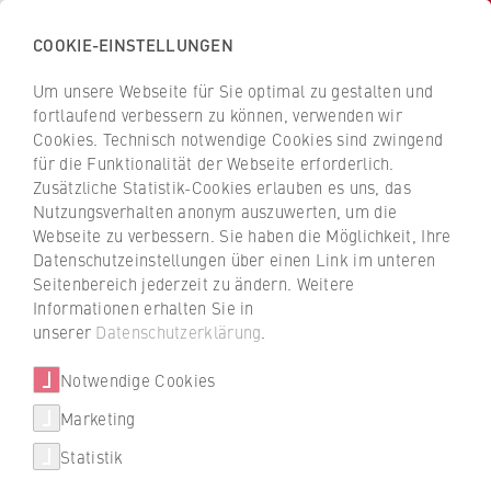
COOKIE-EINSTELLUNGEN
H
o
Um unsere Webseite für Sie optimal zu gestalten und
c
Z
Z
fortlaufend verbessern zu können, verwenden wir
h
u
u
Cookies. Technisch notwendige Cookies sind zwingend
s
für die Funktionalität der Webseite erforderlich.
Dr. Bettina Biedermann
r
r
c
Zusätzliche Statistik-Cookies erlauben es uns, das
ü
ü
Nutzungsverhalten anonym auszuwerten, um die
h
c
c
Webseite zu verbessern. Sie haben die Möglichkeit, Ihre
u
k
k
ZR Forschungsförderung
Datenschutzeinstellungen über einen Link im unteren
l
z
z
Seitenbereich jederzeit zu ändern. Weitere
e
u
u
Forschungsreferentin
Informationen erhalten Sie in
f
r
r
unserer
Datenschutzerklärung
.
ü
S
S
r
Notwendige Cookies
t
t
W
a
a
Marketing
i
r
r
Statistik
r
t
t
+49 30 30877-1421
t