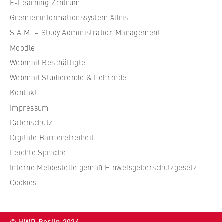
e
E-Learning Zentrum
VISITOR_INFO1_LIVE, YSC, yt-remote-
connected-devices
f
Gremieninformationssystem Allris
ü
S.A.M. – Study Administration Management
Anbieter:
r
Google Ireland Limited
Moodle
W
Webmail Beschäftigte
i
Zweck:
r
Webmail Studierende & Lehrende
Erlaubt das Anzeigen und Abspielen von
t
eingebetteten YouTube-Videos, wobei Daten
Kontakt
an Google übertragen und Cookies gesetzt
s
Impressum
werden.
c
Datenschutz
h
Cookie Laufzeit:
Digitale Barrierefreiheit
a
bis zu 2 Jahre
f
Leichte Sprache
t
Interne Meldestelle gemäß Hinweisgeberschutzgesetz
u
Cookies
n
STATISTIK
d
Matomo
R
© HWR Berlin 2026