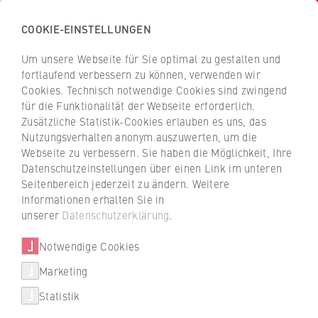
COOKIE-EINSTELLUNGEN
H
o
Um unsere Webseite für Sie optimal zu gestalten und
c
Z
Z
fortlaufend verbessern zu können, verwenden wir
h
u
u
Cookies. Technisch notwendige Cookies sind zwingend
s
für die Funktionalität der Webseite erforderlich.
Michael Sost
r
r
c
Zusätzliche Statistik-Cookies erlauben es uns, das
ü
ü
Nutzungsverhalten anonym auszuwerten, um die
h
c
c
Webseite zu verbessern. Sie haben die Möglichkeit, Ihre
u
k
k
FB 1 Wirtschaftswissenschaften
Datenschutzeinstellungen über einen Link im unteren
l
z
z
Seitenbereich jederzeit zu ändern. Weitere
e
u
u
Lehrkraft für besondere Aufgaben
Informationen erhalten Sie in
f
r
r
unserer
Datenschutzerklärung
.
ü
S
S
r
Notwendige Cookies
t
t
W
a
a
Marketing
i
r
r
Statistik
r
t
t
+49 30 30877-1291
t