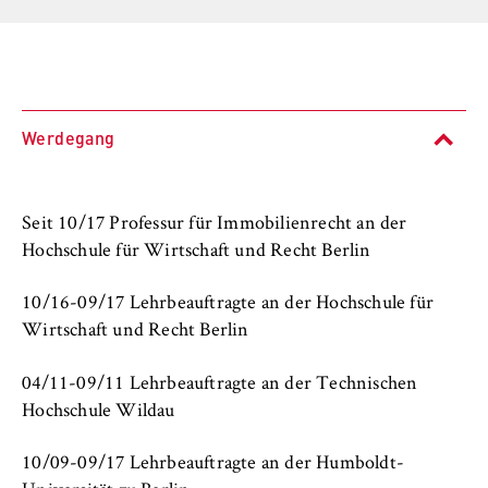
l
i
Anbieter:
n
Betreiber dieser Website
B
Zweck:
e
Speichert den Zustimmungsstatus des
r
Werdegang
Benutzers für Cookies auf der aktuellen
l
Domäne. Dadurch wird verhindert, dass das
i
Cookie-Banner bei jedem erneuten Aufruf
n
der Website wiederholt angezeigt wird.
Seit 10/17 Professur für Immobilienrecht an der
S
Hochschule für Wirtschaft und Recht Berlin
Cookie Laufzeit:
c
1 Jahr
h
10/16-09/17 Lehrbeauftragte an der Hochschule für
o
Wirtschaft und Recht Berlin
o
TYPO3 Frontend Nutzer
l
04/11-09/11 Lehrbeauftragte an der Technischen
o
Hochschule Wildau
Name:
f
fe_typo_user
E
10/09-09/17 Lehrbeauftragte an der Humboldt-
Anbieter: