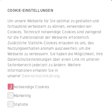
COOKIE-EINSTELLUNGEN
H
o
Um unsere Webseite für Sie optimal zu gestalten und
c
Z
Z
fortlaufend verbessern zu können, verwenden wir
h
u
u
Cookies. Technisch notwendige Cookies sind zwingend
s
für die Funktionalität der Webseite erforderlich.
Prof. Dr. Karola Knauthe
r
r
c
Zusätzliche Statistik-Cookies erlauben es uns, das
ü
ü
Nutzungsverhalten anonym auszuwerten, um die
h
c
c
Webseite zu verbessern. Sie haben die Möglichkeit, Ihre
u
k
k
FB 4 Rechtspflege
Datenschutzeinstellungen über einen Link im unteren
l
z
z
Seitenbereich jederzeit zu ändern. Weitere
e
u
u
Professur für Immobilienrecht mit den Schwerpunkten
Informationen erhalten Sie in
f
r
r
unserer
Datenschutzerklärung
.
Immobilienwirtschaft und Immobiliensteuerrecht,
ü
S
S
Öffentliches Immobilienrecht
r
Notwendige Cookies
t
t
W
a
a
Marketing
i
r
r
Statistik
r
t
t
t