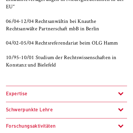
VISITOR_INFO1_LIVE, YSC, yt-remote-
EU“
connected-devices
Anbieter:
06/04-12/04 Rechtsanwältin bei Knauthe
Google Ireland Limited
Rechtsanwälte Partnerschaft mbB in Berlin
Zweck:
04/02-05/04 Rechtsreferendariat beim OLG Hamm
Erlaubt das Anzeigen und Abspielen von
eingebetteten YouTube-Videos, wobei Daten
10/95-10/01 Studium der Rechtswissenschaften in
an Google übertragen und Cookies gesetzt
Konstanz und Bielefeld
werden.
Cookie Laufzeit:
bis zu 2 Jahre
Expertise
Schwerpunkte Lehre
STATISTIK
Immobilienwirtschaftsrecht
Matomo
Forschungsaktivitäten
Öffentliches Immobilienrecht
Immobilientransaktionsrecht