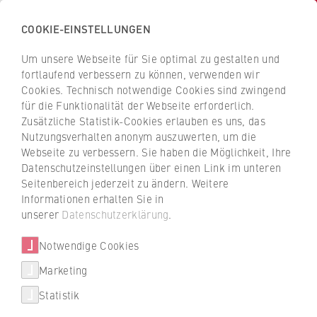
COOKIE-EINSTELLUNGEN
H
o
Um unsere Webseite für Sie optimal zu gestalten und
c
Z
Z
fortlaufend verbessern zu können, verwenden wir
h
u
u
Cookies. Technisch notwendige Cookies sind zwingend
s
für die Funktionalität der Webseite erforderlich.
Nina Prüfer
r
r
c
Zusätzliche Statistik-Cookies erlauben es uns, das
ü
ü
Nutzungsverhalten anonym auszuwerten, um die
h
c
c
Webseite zu verbessern. Sie haben die Möglichkeit, Ihre
u
k
k
FB 1 Wirtschaftswissenschaften
Datenschutzeinstellungen über einen Link im unteren
l
z
z
Seitenbereich jederzeit zu ändern. Weitere
e
u
u
Büro für Lehrplanung und Dozentenbetreuung
Informationen erhalten Sie in
f
r
r
unserer
Datenschutzerklärung
.
ü
S
S
r
Notwendige Cookies
t
t
W
a
a
Marketing
i
r
r
Statistik
r
t
t
+49 30 30877-1398
t