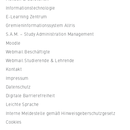
VISITOR_INFO1_LIVE, YSC, yt-remote-
u
Informationstechnologie
connected-devices
l
e
E-Learning Zentrum
Anbieter:
f
Gremieninformationssystem Allris
Google Ireland Limited
ü
S.A.M. – Study Administration Management
r
Zweck:
Moodle
W
Erlaubt das Anzeigen und Abspielen von
Webmail Beschäftigte
eingebetteten YouTube-Videos, wobei Daten
i
an Google übertragen und Cookies gesetzt
r
Webmail Studierende & Lehrende
werden.
t
Kontakt
s
Cookie Laufzeit:
Impressum
c
bis zu 2 Jahre
Datenschutz
h
Digitale Barrierefreiheit
a
f
Leichte Sprache
t
STATISTIK
Interne Meldestelle gemäß Hinweisgeberschutzgesetz
u
Matomo
Cookies
n