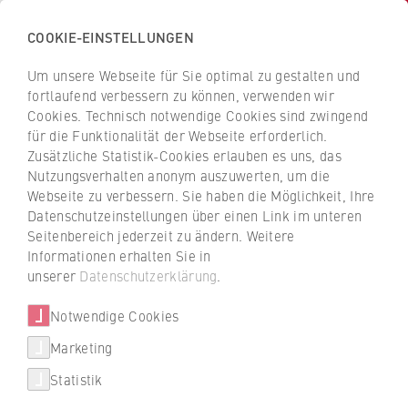
COOKIE-EINSTELLUNGEN
H
o
Um unsere Webseite für Sie optimal zu gestalten und
c
Z
Z
fortlaufend verbessern zu können, verwenden wir
h
u
u
Cookies. Technisch notwendige Cookies sind zwingend
s
für die Funktionalität der Webseite erforderlich.
Personen und Kontakte
r
r
c
Zusätzliche Statistik-Cookies erlauben es uns, das
ü
ü
Nutzungsverhalten anonym auszuwerten, um die
h
c
c
Webseite zu verbessern. Sie haben die Möglichkeit, Ihre
u
k
k
Filtern / suchen
Datenschutzeinstellungen über einen Link im unteren
l
z
z
Seitenbereich jederzeit zu ändern. Weitere
e
u
u
Informationen erhalten Sie in
f
r
r
unserer
Datenschutzerklärung
.
A
B
C
D
E
F
G
H
I
J
K
L
ü
S
S
M
N
O
P
Q
R
S
T
U
V
W
X
r
Notwendige Cookies
t
t
Y
Z
Alle anzeigen
W
a
a
Marketing
T
i
r
r
e
Statistik
r
t
t
Statusgruppe
x
t