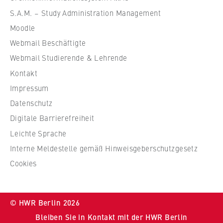
c
ü
Betreiber dieser Website
S.A.M. – Study Administration Management
o
r
n
Moodle
Zweck:
W
o
Dient der Identifizierung der
Webmail Beschäftigte
i
m
Browsersitzung für eingeloggte Frontend-
r
Webmail Studierende & Lehrende
i
Benutzer (z. B. im geschützten
t
Kontakt
Mitgliederbereich). Er speichert die
c
s
Session-ID und sorgt dafür, dass der Nutzer
s
Impressum
c
während des Besuchs eingeloggt bleibt.
a
Datenschutz
h
n
Digitale Barrierefreiheit
Cookie Laufzeit:
a
d
Für die Dauer der Browsersitzung
f
Leichte Sprache
L
t
Interne Meldestelle gemäß Hinweisgeberschutzgesetz
a
u
w
Cookies
n
MARKETING
d
Youtube
R
© HWR Berlin 2026
e
Name:
Bleiben Sie in Kontakt mit der HWR Berlin
c