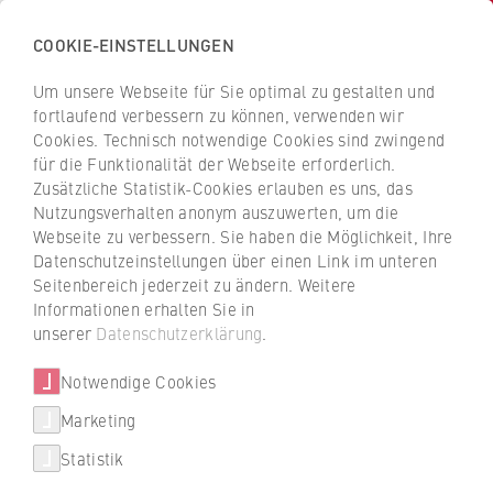
COOKIE-EINSTELLUNGEN
H
o
Um unsere Webseite für Sie optimal zu gestalten und
c
Z
Z
fortlaufend verbessern zu können, verwenden wir
h
u
u
Cookies. Technisch notwendige Cookies sind zwingend
s
für die Funktionalität der Webseite erforderlich.
Personen und Kontakte
r
r
c
Zusätzliche Statistik-Cookies erlauben es uns, das
ü
ü
Nutzungsverhalten anonym auszuwerten, um die
h
c
c
Webseite zu verbessern. Sie haben die Möglichkeit, Ihre
u
k
k
Filtern / suchen
Datenschutzeinstellungen über einen Link im unteren
l
z
z
Seitenbereich jederzeit zu ändern. Weitere
e
u
u
Informationen erhalten Sie in
f
r
r
unserer
Datenschutzerklärung
.
0 Ergebnisse
ü
S
S
r
Notwendige Cookies
t
t
W
a
a
Marketing
T
i
r
r
e
Statistik
r
t
t
x
t