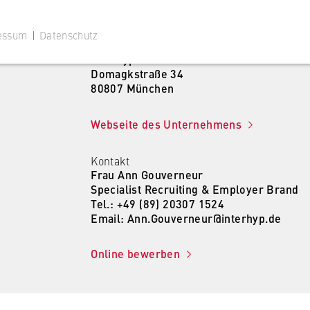
essum
|
Datenschutz
Unternehmensadresse
Interhyp AG
Domagkstraße 34
80807 München
Webseite des Unternehmens
 Website
Kontakt
ustimmungsstatus des Benutzers für Cookies auf der aktuellen
Frau Ann Gouverneur
 wird verhindert, dass das Cookie-Banner bei jedem erneuten
Specialist Recruiting & Employer Brand
te wiederholt angezeigt wird.
Tel.: +49 (89) 20307 1524
Email: Ann.Gouverneur@interhyp.de
Online bewerben