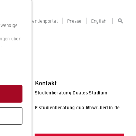
portal
Lehrendenportal
Presse
English
otwendige
ungen über
g
.
g
Kontakt
Studienberatung Duales Studium
E
studienberatung.dual@hwr-berlin.de