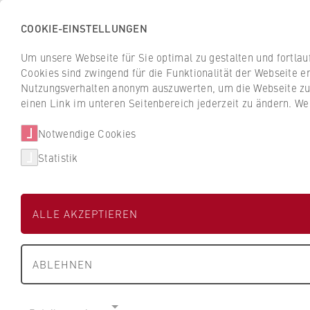
COOKIE-EINSTELLUNGEN
H
o
Um unsere Webseite für Sie optimal zu gestalten und fortla
c
Cookies sind zwingend für die Funktionalität der Webseite er
Z
Z
h
Nutzungsverhalten anonym auszuwerten, um die Webseite zu v
u
u
s
einen Link im unteren Seitenbereich jederzeit zu ändern. We
Studium
Aktuelles
r
r
c
ü
ü
Notwendige Cookies
h
Studium
Studiengänge
c
c
u
Statistik
k
k
l
Interhyp AG
z
z
e
u
u
f
ALLE AKZEPTIEREN
r
r
ü
Dualer Partner der HWR B
S
S
r
t
t
W
ABLEHNEN
a
a
i
r
r
r
t
t
t