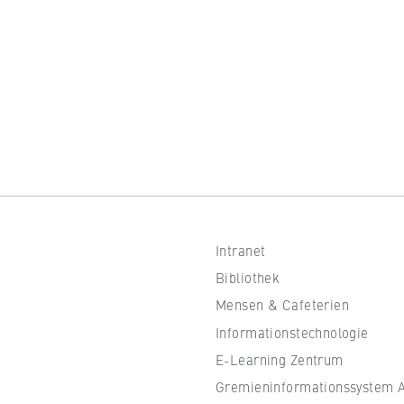
 Website
fizierung der Browsersitzung für eingeloggte Frontend-Benutzer (z
itgliederbereich). Er speichert die Session-ID und sorgt dafür, d
nd des Besuchs eingeloggt bleibt.
er Browsersitzung
Intranet
Bibliothek
IVE, YSC, yt-remote-connected-devices
Mensen & Cafeterien
Informationstechnologie
imited
E-Learning Zentrum
eigen und Abspielen von eingebetteten YouTube-Videos, wobei Dat
Gremieninformationssystem Al
ragen und Cookies gesetzt werden.