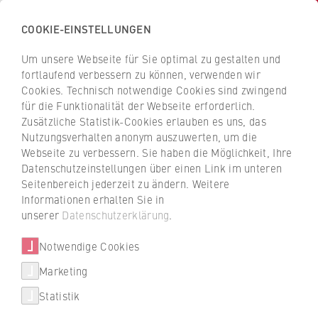
COOKIE-EINSTELLUNGEN
H
o
Um unsere Webseite für Sie optimal zu gestalten und
c
Z
Z
fortlaufend verbessern zu können, verwenden wir
h
u
u
Cookies. Technisch notwendige Cookies sind zwingend
s
für die Funktionalität der Webseite erforderlich.
Ernst & Young GmbH
r
r
c
Zusätzliche Statistik-Cookies erlauben es uns, das
ü
ü
Wirtschaftsprüfungsgesellschaf
Nutzungsverhalten anonym auszuwerten, um die
h
c
c
t
Webseite zu verbessern. Sie haben die Möglichkeit, Ihre
u
k
k
Datenschutzeinstellungen über einen Link im unteren
l
z
z
Seitenbereich jederzeit zu ändern. Weitere
e
u
u
Dualer Partner der HWR Berlin
Informationen erhalten Sie in
Studiengänge
f
r
r
unserer
Datenschutzerklärung
.
ü
S
S
Studiengang finden
r
Notwendige Cookies
t
t
W
a
a
Marketing
FAQ Studium
i
r
r
Statistik
r
t
t
Studienbereich
Weiterbildung Berlin Professional
t