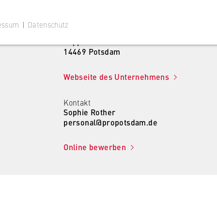
essum
|
Datenschutz
Unternehmensadresse
Pappelallee 4
14469 Potsdam
Webseite des Unternehmens
 Website
Kontakt
Sophie Rother
ustimmungsstatus des Benutzers für Cookies auf der aktuellen
personal@propotsdam.de
 wird verhindert, dass das Cookie-Banner bei jedem erneuten
te wiederholt angezeigt wird.
Online bewerben