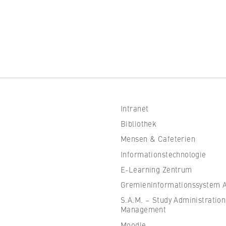
 Website
fizierung der Browsersitzung für eingeloggte Frontend-Benutzer (z
itgliederbereich). Er speichert die Session-ID und sorgt dafür, d
nd des Besuchs eingeloggt bleibt.
er Browsersitzung
Intranet
Bibliothek
Mensen & Cafeterien
Informationstechnologie
IVE, YSC, yt-remote-connected-devices
E-Learning Zentrum
Gremieninformationssystem Al
imited
S.A.M. – Study Administration
Management
eigen und Abspielen von eingebetteten YouTube-Videos, wobei Dat
ragen und Cookies gesetzt werden.
Moodle