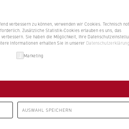
Studierenden
ufend verbessern zu können, verwenden wir Cookies. Technisch n
forderlich. Zusätzliche Statistik-Cookies erlauben es uns, das
erbessern. Sie haben die Möglichkeit, Ihre Datenschutzeinstell
itere Informationen erhalten Sie in unserer
Datenschutzerklärun
HWR Berlin
Kooperationen
Forschun
Marketing
bH
erlin
AUSWAHL SPEICHERN