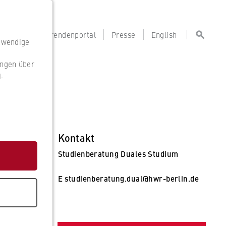
portal
Lehrendenportal
Presse
English
otwendige
ungen über
g
.
g
Kontakt
Studienberatung Duales Studium
E
studienberatung.dual@hwr-berlin.de