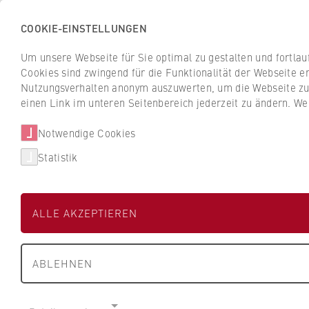
COOKIE-EINSTELLUNGEN
H
o
Um unsere Webseite für Sie optimal zu gestalten und fortla
c
Cookies sind zwingend für die Funktionalität der Webseite er
Z
Z
h
Nutzungsverhalten anonym auszuwerten, um die Webseite zu v
u
u
s
einen Link im unteren Seitenbereich jederzeit zu ändern. We
Studium
Aktuelles
r
r
c
ü
ü
Notwendige Cookies
h
Studium
Studiengänge
c
c
u
Statistik
k
k
l
ProPotsdam Gm
z
z
e
u
u
f
ALLE AKZEPTIEREN
r
r
ü
Dualer Partner der HWR B
S
S
r
t
t
W
ABLEHNEN
a
a
i
r
r
r
t
t
t