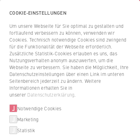
COOKIE-EINSTELLUNGEN
H
o
Um unsere Webseite für Sie optimal zu gestalten und
c
Z
Z
fortlaufend verbessern zu können, verwenden wir
h
u
u
Cookies. Technisch notwendige Cookies sind zwingend
s
für die Funktionalität der Webseite erforderlich.
r
r
Räume zum Lernen und
c
Zusätzliche Statistik-Cookies erlauben es uns, das
ü
ü
Entspannen
Nutzungsverhalten anonym auszuwerten, um die
h
c
c
Webseite zu verbessern. Sie haben die Möglichkeit, Ihre
u
k
k
Datenschutzeinstellungen über einen Link im unteren
l
z
z
Seitenbereich jederzeit zu ändern. Weitere
Ihr wollt eine Pause zwischen zwei
e
u
u
Informationen erhalten Sie in
Veranstaltungen zum Arbeiten nutzen? Oder
Studiengänge
f
r
r
unserer
Datenschutzerklärung
.
sucht einen Ort zum gemeinsamen
ü
S
S
Entspannen? An beiden Standorten der
Weitere Studienangebote
r
Notwendige Cookies
t
t
HWR Berlin gibt es Lern- und
W
a
a
Gruppenräume. PC Arbeitsplätze stehen in
Marketing
International studieren
i
r
r
beiden Bibliotheken für euch bereit.
Statistik
r
t
t
Beratung
t