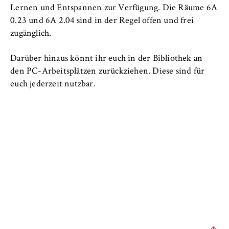
l
Alumni
Lernen und Entspannen zur Verfügung. Die Räume 6A
i
Anbieter:
0.23 und 6A 2.04 sind in der Regel offen und frei
n
Betreiber dieser Website
zugänglich.
B
Zweck:
e
Speichert den Zustimmungsstatus des
Darüber hinaus könnt ihr euch in der Bibliothek an
r
Benutzers für Cookies auf der aktuellen
den PC-Arbeitsplätzen zurückziehen. Diese sind für
l
Domäne. Dadurch wird verhindert, dass das
euch jederzeit nutzbar.
i
Cookie-Banner bei jedem erneuten Aufruf
n
der Website wiederholt angezeigt wird.
S
Cookie Laufzeit:
c
1 Jahr
h
o
o
TYPO3 Frontend Nutzer
l
o
Name:
f
fe_typo_user
E
Anbieter: