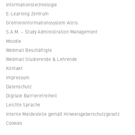
Informationstechnologie
l
e
E-Learning Zentrum
f
Gremieninformationssystem Allris
ü
S.A.M. – Study Administration Management
r
Moodle
W
Webmail Beschäftigte
i
r
Webmail Studierende & Lehrende
t
Kontakt
s
Impressum
c
Datenschutz
h
Digitale Barrierefreiheit
a
f
Leichte Sprache
t
Interne Meldestelle gemäß Hinweisgeberschutzgesetz
u
Cookies
n
d