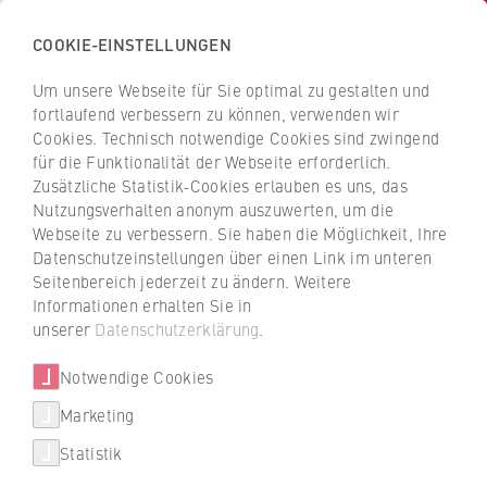
COOKIE-EINSTELLUNGEN
H
o
Um unsere Webseite für Sie optimal zu gestalten und
c
Z
Z
fortlaufend verbessern zu können, verwenden wir
h
u
u
Cookies. Technisch notwendige Cookies sind zwingend
s
für die Funktionalität der Webseite erforderlich.
r
r
c
Zusätzliche Statistik-Cookies erlauben es uns, das
ü
ü
Forschung und Transfer
Nutzungsverhalten anonym auszuwerten, um die
h
c
c
Webseite zu verbessern. Sie haben die Möglichkeit, Ihre
u
Forschungsforum zeigt
k
k
Datenschutzeinstellungen über einen Link im unteren
l
z
z
beeindruckende Themenvielfalt
Seitenbereich jederzeit zu ändern. Weitere
e
u
u
Informationen erhalten Sie in
f
r
r
unserer
Datenschutzerklärung
.
Vielfältig, praxisbezogen und stets am Puls
ü
S
S
der Zeit – so präsentierte sich die
r
Notwendige Cookies
t
t
Forschungslandschaft der HWR Berlin in 27
W
a
a
Marketing
spannenden Beiträgen im Rahmen des 7.
i
r
r
Forschungsforums.
Statistik
r
t
t
t