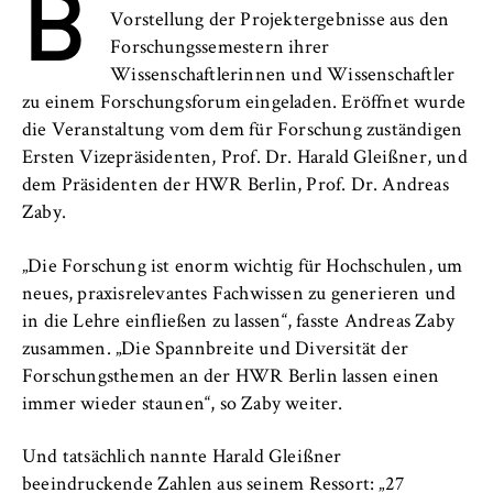
B
l
Transfer
Vorstellung der Projektergebnisse aus den
i
Anbieter:
Forschungssemestern ihrer
n
Betreiber dieser Website
Wissenschaftlerinnen und Wissenschaftler
B
Zweck:
zu einem Forschungsforum eingeladen. Eröffnet wurde
e
Speichert den Zustimmungsstatus des
die Veranstaltung vom dem für Forschung zuständigen
r
Benutzers für Cookies auf der aktuellen
Ersten Vizepräsidenten, Prof. Dr. Harald Gleißner, und
l
Domäne. Dadurch wird verhindert, dass das
dem Präsidenten der HWR Berlin, Prof. Dr. Andreas
i
Cookie-Banner bei jedem erneuten Aufruf
Zaby.
n
der Website wiederholt angezeigt wird.
S
„Die Forschung ist enorm wichtig für Hochschulen, um
Cookie Laufzeit:
c
1 Jahr
neues, praxisrelevantes Fachwissen zu generieren und
h
in die Lehre einfließen zu lassen“, fasste Andreas Zaby
o
zusammen. „Die Spannbreite und Diversität der
o
TYPO3 Frontend Nutzer
Forschungsthemen an der HWR Berlin lassen einen
l
immer wieder staunen“, so Zaby weiter.
o
Name:
f
fe_typo_user
Und tatsächlich nannte Harald Gleißner
E
beeindruckende Zahlen aus seinem Ressort: „27
Anbieter: