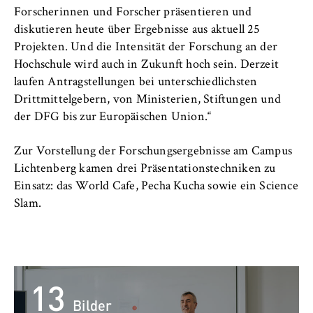
c
Betreiber dieser Website
Forscherinnen und Forscher präsentieren und
o
diskutieren heute über Ergebnisse aus aktuell 25
n
Zweck:
Projekten. Und die Intensität der Forschung an der
o
Dient der Identifizierung der
Hochschule wird auch in Zukunft hoch sein. Derzeit
m
Browsersitzung für eingeloggte Frontend-
laufen Antragstellungen bei unterschiedlichsten
i
Benutzer (z. B. im geschützten
Drittmittelgebern, von Ministerien, Stiftungen und
Mitgliederbereich). Er speichert die
c
der DFG bis zur Europäischen Union.“
Session-ID und sorgt dafür, dass der Nutzer
s
während des Besuchs eingeloggt bleibt.
a
Zur Vorstellung der Forschungsergebnisse am Campus
n
Cookie Laufzeit:
Lichtenberg kamen drei Präsentationstechniken zu
d
Für die Dauer der Browsersitzung
Einsatz: das World Cafe, Pecha Kucha sowie ein Science
L
Slam.
a
w
MARKETING
Youtube
13
Name:
Bilder