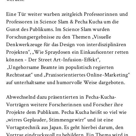
Name:
_pk_id, _pk_ses, _pk_ref
Eine Tür weiter warben zeitgleich Professorinnen und
Professoren in Science Slam & Pecha Kucha um die
Anbieter:
Matomo
Gunst des Publikums. Im Science Slam wurden
Forschungsergebnisse zu den Themen „Visuelle
Zweck:
Denkwerkzeuge für das Design von interdisziplinären
Ermöglicht die anonyme Analyse Ihres
Projekten“, „Wie Spraydosen ein Einkaufscenter retten
Nutzerverhaltens auf unserer Website, um
können - Der Street Art-Infusion-Effekt“,
unser Angebot fortlaufend zu verbessern.
„Ungehorsame Beamte im populistisch regierten
Hierzu werden Cookies gesetzt, die uns
Rechtsstaat“ und „Praxisorientiertes Online-Marketing“
helfen zu verstehen, welche Seiten am
häufigsten besucht werden.
auf unterhaltsame und humorvolle Weise dargeboten.
Cookie Laufzeit:
Abwechselnd dazu präsentierten in Pecha-Kucha-
bis zu 13 Monate
Vorträgen weitere Forscherinnen und Forscher ihre
Projekte dem Publikum. Pecha Kucha heißt so viel wie
„wirres Geplauder, Stimmengewirr“ und ist eine
Vortagstechnik aus Japan. Es geht hierbei darum, den
Vortrag eindrucksvoll zu bebildern. Ein Thema wird in