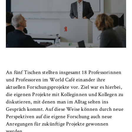
VISITOR_INFO1_LIVE, YSC, yt-remote-
connected-devices
Anbieter:
Google Ireland Limited
Zweck:
Erlaubt das Anzeigen und Abspielen von
eingebetteten YouTube-Videos, wobei Daten
an Google übertragen und Cookies gesetzt
werden.
An fünf Tischen stellten insgesamt 18 Professorinnen
Cookie Laufzeit:
und Professoren im World Café einander ihre
bis zu 2 Jahre
aktuellen Forschungsprojekte vor. Ziel war es hierbei,
die eigenen Projekte mit Kolleginnen und Kollegen zu
diskutieren, mit denen man im Alltag selten ins
Gespräch kommt. Auf diese Weise können durch neue
STATISTIK
Perspektiven auf die eigene Forschung auch neue
Matomo
Anregungen für zukünftige Projekte gewonnen
werden.