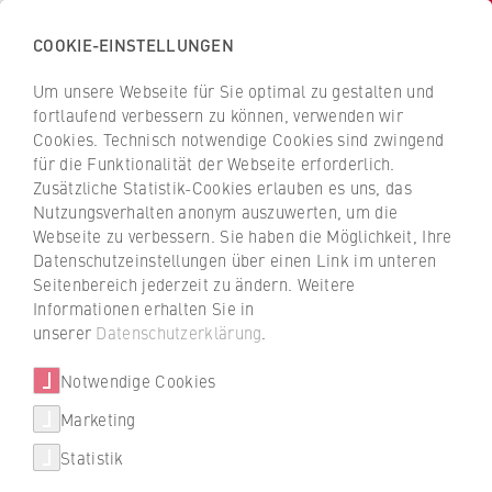
COOKIE-EINSTELLUNGEN
H
o
Um unsere Webseite für Sie optimal zu gestalten und
c
Z
Z
fortlaufend verbessern zu können, verwenden wir
h
u
u
Cookies. Technisch notwendige Cookies sind zwingend
s
für die Funktionalität der Webseite erforderlich.
Prof. Dr. Martina Metzger
r
r
c
Zusätzliche Statistik-Cookies erlauben es uns, das
ü
ü
Nutzungsverhalten anonym auszuwerten, um die
h
c
c
Webseite zu verbessern. Sie haben die Möglichkeit, Ihre
u
k
k
FB 1 Wirtschaftswissenschaften
Datenschutzeinstellungen über einen Link im unteren
l
z
z
Seitenbereich jederzeit zu ändern. Weitere
e
u
u
Professur für Monetäre Ökonomik
Informationen erhalten Sie in
f
r
r
unserer
Datenschutzerklärung
.
ü
S
S
r
Notwendige Cookies
t
t
W
a
a
Marketing
Über uns
i
r
r
Statistik
r
t
t
+49 30 30877-1122
Hochschulleitung
t