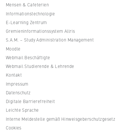
h
VISITOR_INFO1_LIVE, YSC, yt-remote-
Mensen & Cafeterien
u
connected-devices
Informationstechnologie
l
Anbieter:
e
E-Learning Zentrum
Google Ireland Limited
f
Gremieninformationssystem Allris
ü
Zweck:
S.A.M. – Study Administration Management
r
Erlaubt das Anzeigen und Abspielen von
Moodle
W
eingebetteten YouTube-Videos, wobei Daten
Webmail Beschäftigte
i
an Google übertragen und Cookies gesetzt
werden.
r
Webmail Studierende & Lehrende
t
Kontakt
Cookie Laufzeit:
s
bis zu 2 Jahre
Impressum
c
Datenschutz
h
Digitale Barrierefreiheit
a
f
Leichte Sprache
STATISTIK
t
Interne Meldestelle gemäß Hinweisgeberschutzgesetz
Matomo
u
Cookies