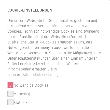
COOKIE-EINSTELLUNGEN
H
o
Um unsere Webseite für Sie optimal zu gestalten und
c
Z
Z
fortlaufend verbessern zu können, verwenden wir
h
u
u
Cookies. Technisch notwendige Cookies sind zwingend
s
für die Funktionalität der Webseite erforderlich.
r
r
Personen und Kontakte
c
Zusätzliche Statistik-Cookies erlauben es uns, das
ü
ü
Nutzungsverhalten anonym auszuwerten, um die
h
c
c
Webseite zu verbessern. Sie haben die Möglichkeit, Ihre
u
k
k
Filtern / suchen
Datenschutzeinstellungen über einen Link im unteren
l
z
z
Seitenbereich jederzeit zu ändern. Weitere
e
u
u
Informationen erhalten Sie in
f
r
r
unserer
Datenschutzerklärung
.
A
B
C
D
E
F
G
H
I
J
K
L
ü
S
S
M
N
O
P
Q
R
S
T
U
V
W
X
r
Notwendige Cookies
t
t
Y
Z
Alle anzeigen
W
a
a
Marketing
T
Über uns
i
r
r
e
Statistik
r
t
t
Statusgruppe
x
Hochschulleitung
t