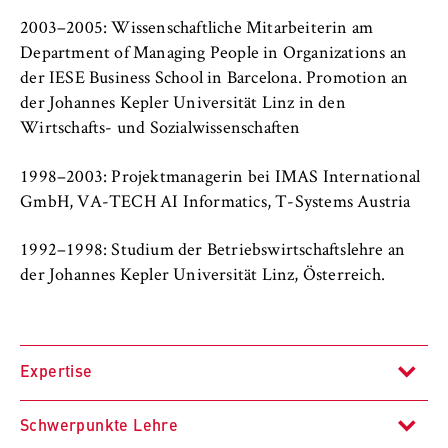
c
Betreiber dieser Website
o
2003–2005: Wissenschaftliche Mitarbeiterin am
n
Department of Managing People in Organizations an
Zweck:
o
der IESE Business School in Barcelona. Promotion an
Dient der Identifizierung der
m
der Johannes Kepler Universität Linz in den
Browsersitzung für eingeloggte Frontend-
i
Benutzer (z. B. im geschützten
Wirtschafts- und Sozialwissenschaften
Mitgliederbereich). Er speichert die
c
Session-ID und sorgt dafür, dass der Nutzer
s
1998–2003: Projektmanagerin bei IMAS International
während des Besuchs eingeloggt bleibt.
a
GmbH, VA-TECH AI Informatics, T-Systems Austria
n
Cookie Laufzeit:
d
1992–1998: Studium der Betriebswirtschaftslehre an
Für die Dauer der Browsersitzung
L
der Johannes Kepler Universität Linz, Österreich.
a
w
MARKETING
Expertise
Youtube
Schwerpunkte Lehre
Name: