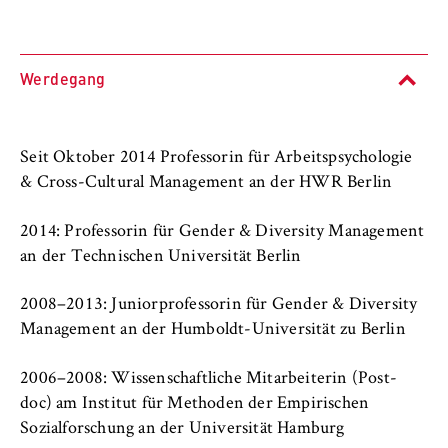
l
i
Anbieter:
n
Betreiber dieser Website
B
Werdegang
Zweck:
e
Speichert den Zustimmungsstatus des
r
Benutzers für Cookies auf der aktuellen
l
Domäne. Dadurch wird verhindert, dass das
Seit Oktober 2014 Professorin für Arbeitspsychologie
i
Cookie-Banner bei jedem erneuten Aufruf
& Cross-Cultural Management an der HWR Berlin
n
der Website wiederholt angezeigt wird.
S
2014: Professorin für Gender & Diversity Management
Cookie Laufzeit:
c
an der Technischen Universität Berlin
1 Jahr
h
o
2008–2013: Juniorprofessorin für Gender & Diversity
o
Management an der Humboldt-Universität zu Berlin
TYPO3 Frontend Nutzer
l
o
Name:
2006–2008: Wissenschaftliche Mitarbeiterin (Post-
f
fe_typo_user
doc) am Institut für Methoden der Empirischen
E
Sozialforschung an der Universität Hamburg
Anbieter: