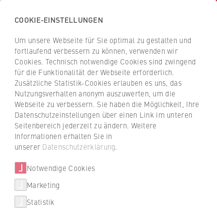
COOKIE-EINSTELLUNGEN
H
o
Um unsere Webseite für Sie optimal zu gestalten und
c
Z
Z
fortlaufend verbessern zu können, verwenden wir
h
u
u
Cookies. Technisch notwendige Cookies sind zwingend
s
für die Funktionalität der Webseite erforderlich.
Prof. Dr. Barbara Beham
r
r
c
Zusätzliche Statistik-Cookies erlauben es uns, das
ü
ü
Nutzungsverhalten anonym auszuwerten, um die
h
c
c
Webseite zu verbessern. Sie haben die Möglichkeit, Ihre
u
k
k
FB 1 Wirtschaftswissenschaften
Datenschutzeinstellungen über einen Link im unteren
l
z
z
Seitenbereich jederzeit zu ändern. Weitere
e
u
u
Professur für Arbeitspsychologie & Cross-Cultural
Informationen erhalten Sie in
f
r
r
unserer
Datenschutzerklärung
.
Management
ü
S
S
r
Notwendige Cookies
t
t
W
a
a
Marketing
i
r
r
Statistik
r
t
t
t