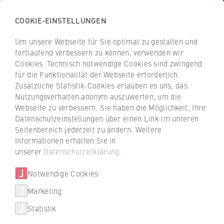
COOKIE-EINSTELLUNGEN
H
o
Um unsere Webseite für Sie optimal zu gestalten und
c
Z
Z
fortlaufend verbessern zu können, verwenden wir
h
u
u
Cookies. Technisch notwendige Cookies sind zwingend
s
für die Funktionalität der Webseite erforderlich.
Julia Döring
r
r
c
Zusätzliche Statistik-Cookies erlauben es uns, das
ü
ü
Nutzungsverhalten anonym auszuwerten, um die
h
c
c
Webseite zu verbessern. Sie haben die Möglichkeit, Ihre
u
k
k
Personalwesen
Datenschutzeinstellungen über einen Link im unteren
l
z
z
Seitenbereich jederzeit zu ändern. Weitere
e
u
u
Teilprojektkoordination „Professorale Karriere an der
Informationen erhalten Sie in
f
r
r
unserer
Datenschutzerklärung
.
HWR Berlin“
ü
S
S
Pers 22
r
Notwendige Cookies
t
t
W
a
a
Marketing
i
r
r
Statistik
r
t
t
t