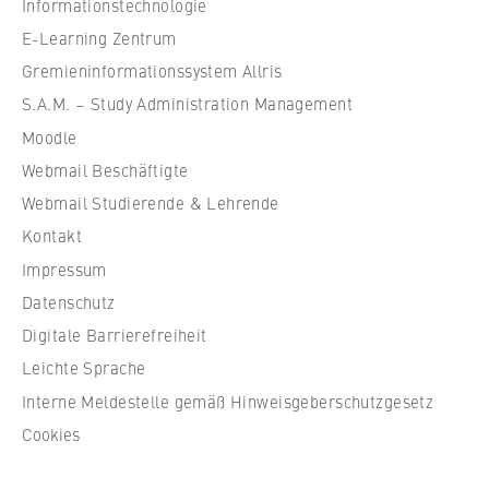
Informationstechnologie
VISITOR_INFO1_LIVE, YSC, yt-remote-
l
connected-devices
e
E-Learning Zentrum
f
Gremieninformationssystem Allris
Anbieter:
ü
Google Ireland Limited
S.A.M. – Study Administration Management
r
Moodle
W
Zweck:
Webmail Beschäftigte
Erlaubt das Anzeigen und Abspielen von
i
eingebetteten YouTube-Videos, wobei Daten
r
Webmail Studierende & Lehrende
an Google übertragen und Cookies gesetzt
t
Kontakt
werden.
s
Impressum
c
Cookie Laufzeit:
Datenschutz
h
bis zu 2 Jahre
Digitale Barrierefreiheit
a
f
Leichte Sprache
t
Interne Meldestelle gemäß Hinweisgeberschutzgesetz
STATISTIK
u
Cookies
n
Matomo
d