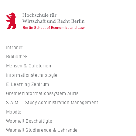
Kontakt
H
T +49 30 30877-1417
E anja.zahn@hwr-berlin.de
o
c
h
s
Intranet
c
Bibliothek
h
Mensen & Cafeterien
u
Informationstechnologie
l
e
E-Learning Zentrum
f
Gremieninformationssystem Allris
ü
S.A.M. – Study Administration Management
r
Moodle
W
Webmail Beschäftigte
i
r
Webmail Studierende & Lehrende