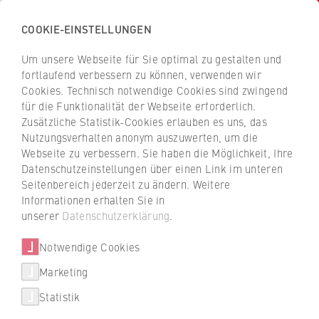
COOKIE-EINSTELLUNGEN
H
o
Um unsere Webseite für Sie optimal zu gestalten und
c
Z
Z
fortlaufend verbessern zu können, verwenden wir
h
u
u
Cookies. Technisch notwendige Cookies sind zwingend
s
für die Funktionalität der Webseite erforderlich.
Personen und Kontakte
r
r
c
Zusätzliche Statistik-Cookies erlauben es uns, das
ü
ü
Nutzungsverhalten anonym auszuwerten, um die
h
c
c
Webseite zu verbessern. Sie haben die Möglichkeit, Ihre
u
k
k
Filtern / suchen
Datenschutzeinstellungen über einen Link im unteren
l
z
z
Seitenbereich jederzeit zu ändern. Weitere
e
u
u
Informationen erhalten Sie in
f
r
r
unserer
Datenschutzerklärung
.
A
B
C
D
E
F
G
H
I
J
K
L
ü
S
S
M
N
O
P
Q
R
S
T
U
V
W
X
r
Notwendige Cookies
t
t
Y
Z
Alle anzeigen
W
a
a
Marketing
T
i
r
r
e
Statistik
r
t
t
Statusgruppe
x
t