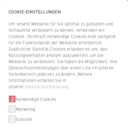
COOKIE-EINSTELLUNGEN
H
o
Um unsere Webseite für Sie optimal zu gestalten und
c
Z
Z
fortlaufend verbessern zu können, verwenden wir
h
u
u
Cookies. Technisch notwendige Cookies sind zwingend
s
für die Funktionalität der Webseite erforderlich.
Personen und Kontakte
r
r
c
Zusätzliche Statistik-Cookies erlauben es uns, das
ü
ü
Nutzungsverhalten anonym auszuwerten, um die
h
c
c
Webseite zu verbessern. Sie haben die Möglichkeit, Ihre
u
k
k
Filtern / suchen
Datenschutzeinstellungen über einen Link im unteren
l
z
z
Seitenbereich jederzeit zu ändern. Weitere
e
u
u
Informationen erhalten Sie in
f
r
r
unserer
Datenschutzerklärung
.
A
B
C
D
E
F
G
H
I
J
K
L
ü
S
S
M
N
O
P
Q
R
S
T
U
V
W
X
r
Notwendige Cookies
t
t
Y
Z
Alle anzeigen
W
a
a
Marketing
T
i
r
r
e
Statistik
r
t
t
Statusgruppe
x
t