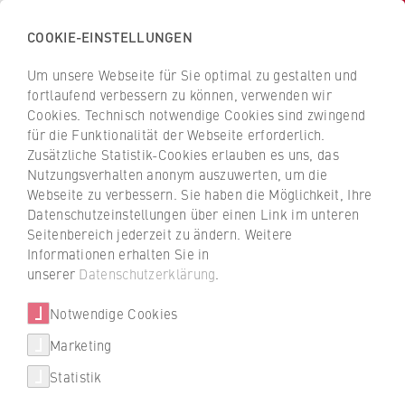
COOKIE-EINSTELLUNGEN
H
o
Um unsere Webseite für Sie optimal zu gestalten und
c
Z
Z
fortlaufend verbessern zu können, verwenden wir
h
u
u
Cookies. Technisch notwendige Cookies sind zwingend
s
für die Funktionalität der Webseite erforderlich.
Informationen zur Bewerbung
r
r
c
Zusätzliche Statistik-Cookies erlauben es uns, das
ü
ü
Nutzungsverhalten anonym auszuwerten, um die
h
c
c
Öffentliche Verwaltung
Webseite zu verbessern. Sie haben die Möglichkeit, Ihre
u
k
k
Datenschutzeinstellungen über einen Link im unteren
l
z
z
Seitenbereich jederzeit zu ändern. Weitere
e
u
u
Informationen erhalten Sie in
Studiengänge
f
r
r
unserer
Datenschutzerklärung
.
ü
Studienabschluss
S
S
Bachelor of Arts (B.A.)
Studiengang finden
r
Notwendige Cookies
t
t
W
Studienform
a
a
Marketing
Vollzeit
FAQ Studium
i
r
r
Statistik
r
Regelstudienzeit
t
t
7 Semester (210 ECTS)
Weiterbildung Berlin Professional
t