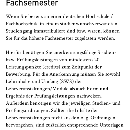
Fachsemester
gleichwertige Sprachtests (z.B. TOEFL)
Name:
Englischkenntnisse Level B1
Deutsche Sprachprüfung für den Hochschulzugang
Aufenthalt an einer englischsprachigen Schule,
_pk_id, _pk_ses, _pk_ref
mit dem Gesamtergebnis (DSH-2)
Hochschule oder anderer Institution
Wenn Sie bereits an einer deutschen Hochschule /
Sie können das von Uni-Assist zur Verfügung gestellte
Test Deutsch als Fremdsprache (Test DaF) mit
Anbieter:
Besuch einer bilingualen Schule
Fachhochschule in einem studienwunschverwandten
Tool zur Prüfung Ihres Hochschulzugangs
nutzen.
Matomo
dem Ergebnis TDN4
Muttersprachler*innen
Studiengang immatrikuliert sind bzw. waren, können
Prüfungsteil Deutsch der Feststellungsprüfung am
Sie für das höhere Fachsemester zugelassen werden.
Zweck:
Studienkolleg
Ermöglicht die anonyme Analyse Ihres
Goethe Zertifikat C2 Großes deutsches
Hierfür benötigen Sie anerkennungsfähige Studien-
Nutzerverhaltens auf unserer Website, um
Sprachdiplom
unser Angebot fortlaufend zu verbessern.
bzw. Prüfungsleistungen von mindestens 20
telc Deutsch C1 Hochschule
Hierzu werden Cookies gesetzt, die uns
Leistungspunkte (credits) zum Zeitpunkt der
helfen zu verstehen, welche Seiten am
Bewerbung. Für die Anerkennung müssen Sie sowohl
Dies gilt auch für Spätaussiedler/innen und Deutsche,
häufigsten besucht werden.
Lehrinhalte und Umfang (SWS) der
die ihre HZB im Ausland erworben haben.
Lehrveranstaltungen/Module als auch Form und
Cookie Laufzeit:
Ergebnis der Prüfungsleistungen nachweisen.
bis zu 13 Monate
Vom Nachweis deutscher Sprachkenntnisse sind
Außerdem benötigen wir die jeweiligen Studien- und
befreit:
Prüfungsordnungen. Sollten die Inhalte der
Lehrveranstaltungen nicht aus den o. g. Ordnungen
Studienbewerber/innen für Studiengänge, die
hervorgehen, sind zusätzlich entsprechende Unterlagen
nicht in deutscher Sprache angeboten werden