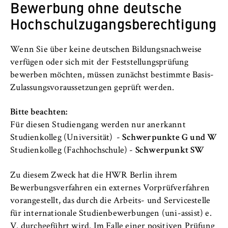
c
Bewerbung ohne deutsche
und WW-Kurs)
Note studienrelevante Berufsausbildung:40%
Betreiber dieser Website
Referenzrahmens für Sprachen oder andere,
o
Hochschulzugangsberechtigung
Deutschkenntnisse Level C1/C2
gleichwertige Sprachtests (z.B. TOEFL)
n
Zweck:
Englischkenntnisse Level B1
Durchgehender Schulenglischunterricht,
o
Dient der Identifizierung der
mindestens bis zum Erreichen des Mittleren
Wenn Sie über keine deutschen Bildungsnachweise
m
Browsersitzung für eingeloggte Frontend-
Sie können das von Uni-Assist zur Verfügung gestellte
Bildungsabschlusses (10. Klasse)
verfügen oder sich mit der Feststellungsprüfung
i
Benutzer (z. B. im geschützten
Tool zur Prüfung Ihres Hochschulzugangs
nutzen.
Aufenthalt an einer englischsprachigen Schule,
bewerben möchten, müssen zunächst bestimmte Basis-
Mitgliederbereich). Er speichert die
c
Hochschule oder anderer Institution
Session-ID und sorgt dafür, dass der Nutzer
Zulassungsvoraussetzungen geprüft werden.
s
während des Besuchs eingeloggt bleibt.
Besuch einer bilingualen Schule
a
Muttersprachler*innen
Bitte beachten:
n
Cookie Laufzeit:
Für diesen Studiengang werden nur anerkannt
d
Für die Dauer der Browsersitzung
Studienkolleg (Universität) -
Schwerpunkte G und W
L
Studienkolleg (Fachhochschule) -
Schwerpunkt SW
a
w
Zu diesem Zweck hat die HWR Berlin ihrem
MARKETING
Bewerbungsverfahren ein externes Vorprüfverfahren
Youtube
vorangestellt, das durch die Arbeits- und Servicestelle
für internationale Studienbewerbungen (uni-assist) e.
Name:
V. durchgeführt wird. Im Falle einer positiven Prüfung