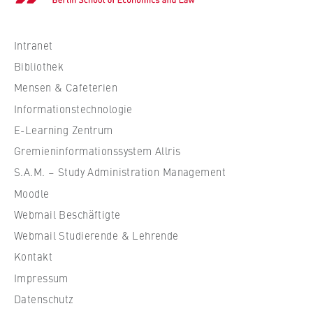
c
h
s
Intranet
c
Bibliothek
h
Mensen & Cafeterien
u
Informationstechnologie
l
e
E-Learning Zentrum
f
Gremieninformationssystem Allris
ü
S.A.M. – Study Administration Management
r
Moodle
W
Webmail Beschäftigte
i
r
Webmail Studierende & Lehrende
t
Kontakt
s
Impressum
c
Datenschutz
h