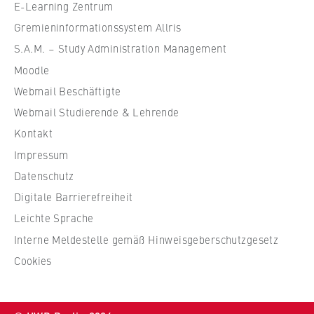
e
E-Learning Zentrum
f
Gremieninformationssystem Allris
ü
S.A.M. – Study Administration Management
r
Moodle
W
Webmail Beschäftigte
i
r
Webmail Studierende & Lehrende
t
Kontakt
s
Impressum
c
Datenschutz
h
Digitale Barrierefreiheit
a
f
Leichte Sprache
t
Interne Meldestelle gemäß Hinweisgeberschutzgesetz
u
Cookies
n
d
R