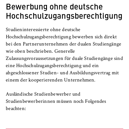
c
Die beim dualen Studium kooperierenden
Bewerbung ohne deutsche
Betreiber dieser Website
nach § 11 BerlHG
o
Partnerbetriebe wählen geeignete Bewerber/innen aus,
Hochschulzugangsberechtigung
Vertrag zur Ausbildung im Rahmen des dualen
n
denen sie den erforderlichen Ausbildungsvertrag
Zweck:
Studiums an der Hochschule für Wirtschaft und
o
anbieten. Die Hochschule führt bei dualen
Dient der Identifizierung der
Recht“ mit einem Partnerunternehmen des
m
Studiengängen keine Auswahlverfahren durch.
Studieninteressierte ohne deutsche
Browsersitzung für eingeloggte Frontend-
entsprechenden Studiengangs
i
Benutzer (z. B. im geschützten
Hochschulzugangsberechtigung bewerben sich direkt
Mitgliederbereich). Er speichert die
c
bei den Partnerunternehmen der dualen Studiengänge
Session-ID und sorgt dafür, dass der Nutzer
s
wie oben beschrieben. Generelle
während des Besuchs eingeloggt bleibt.
a
Zulassungsvoraussetzungen für duale Studiengänge sind
n
eine Hochschulzugangsberechtigung und ein
Cookie Laufzeit:
d
abgeschlossener Studien- und Ausbildungsvertrag mit
Für die Dauer der Browsersitzung
L
einem der kooperierenden Unternehmen.
a
w
Ausländische Studienbewerber und
MARKETING
Studienbewerberinnen müssen noch Folgendes
beachten:
Youtube
Name: