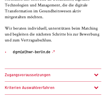
l
i
Technologien und Management, die die digitale
Anbieter:
n
Transformation im Gesundheitswesen aktiv
Betreiber dieser Website
B
mitgestalten möchten.
Zweck:
e
Speichert den Zustimmungsstatus des
Wir beraten individuell, unterstützen beim Matching
r
Benutzers für Cookies auf der aktuellen
und begleiten die nächsten Schritte bis zur Bewerbung
l
Domäne. Dadurch wird verhindert, dass das
und zum Vertragsabschluss.
i
Cookie-Banner bei jedem erneuten Aufruf
n
der Website wiederholt angezeigt wird.
dgm(at)hwr-berlin.de
S
Cookie Laufzeit:
c
1 Jahr
h
o
Zugangsvoraussetzungen
o
TYPO3 Frontend Nutzer
l
Kriterien Auswahlverfahren
o
Name:
Allgemeine Hochschulreife oder
f
fe_typo_user
Fachhochschulreife
E
Anbieter:
Alternativ fachgebundene Studienberechtigung