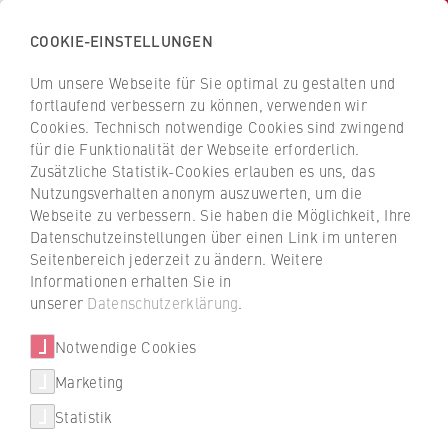
COOKIE-EINSTELLUNGEN
H
o
Um unsere Webseite für Sie optimal zu gestalten und
c
Z
Z
fortlaufend verbessern zu können, verwenden wir
h
u
u
Cookies. Technisch notwendige Cookies sind zwingend
s
für die Funktionalität der Webseite erforderlich.
Informationen zur Bewerbung
r
r
c
Zusätzliche Statistik-Cookies erlauben es uns, das
ü
ü
Nutzungsverhalten anonym auszuwerten, um die
h
c
c
BWL/Digitales Gesundheitsmanagement
Webseite zu verbessern. Sie haben die Möglichkeit, Ihre
u
k
k
Datenschutzeinstellungen über einen Link im unteren
l
z
z
Seitenbereich jederzeit zu ändern. Weitere
e
u
u
Informationen erhalten Sie in
Studiengänge
f
r
r
unserer
Datenschutzerklärung
.
ü
Studienabschluss
S
S
Bachelor of Arts (B.A.)
Studiengang finden
r
Notwendige Cookies
t
t
W
Studienform
a
a
Marketing
Dual
FAQ Studium
i
r
r
Statistik
r
Regelstudienzeit
t
t
6 Semester (inkl. Praxisphasen)
Weiterbildung Berlin Professional
t