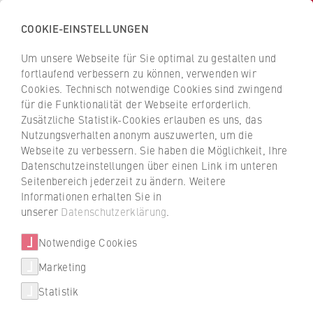
COOKIE-EINSTELLUNGEN
H
o
Um unsere Webseite für Sie optimal zu gestalten und
c
Z
Z
fortlaufend verbessern zu können, verwenden wir
h
u
u
Cookies. Technisch notwendige Cookies sind zwingend
s
für die Funktionalität der Webseite erforderlich.
HWR Berlin: Personen von A bis
r
r
c
Zusätzliche Statistik-Cookies erlauben es uns, das
ü
ü
Z
Nutzungsverhalten anonym auszuwerten, um die
h
c
c
Webseite zu verbessern. Sie haben die Möglichkeit, Ihre
u
k
k
Datenschutzeinstellungen über einen Link im unteren
l
z
z
Seitenbereich jederzeit zu ändern. Weitere
Ob Professorin, Gastdozent, Lehrbeauftragte
e
u
u
Informationen erhalten Sie in
oder Mitarbeitende – Sie suchen die
f
r
r
unserer
Datenschutzerklärung
.
Kontaktdaten einer bestimmten Person an
ü
S
S
der HWR Berlin? Hier werden Sie schnell
r
Notwendige Cookies
t
t
und direkt fündig.
W
a
a
Marketing
Über uns
i
r
r
Mit Hilfe des roten Filters können Sie gezielt
Statistik
r
nach Vornamen, Nachnamen, Bereichen,
t
t
Porträt
Standorten oder Statusgruppen suchen. Bitte
t