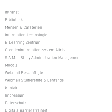
h
s
Intranet
c
Bibliothek
h
Mensen & Cafeterien
u
Informationstechnologie
l
e
E-Learning Zentrum
f
Gremieninformationssystem Allris
ü
S.A.M. – Study Administration Management
r
Moodle
W
Webmail Beschäftigte
i
r
Webmail Studierende & Lehrende
t
Kontakt
s
Impressum
c
Datenschutz
h
Digitale Barrierefreiheit
a